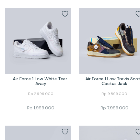
Air Force 1 Low White Tear 
Air Force 1 Low Travis Scot
Away
Cactus Jack
Rp
2.999.000
Rp
9.899.000
Rp
1.999.000
Rp
7.999.000