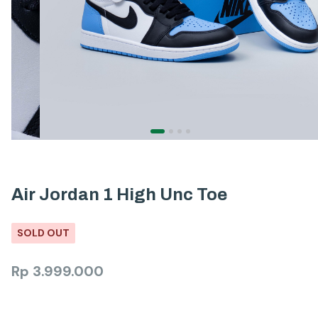
Air Jordan 1 High Unc Toe
SOLD OUT
Rp
3.999.000