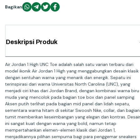
Bagikan
Deskripsi Produk
Air Jordan 1 High UNC Toe adalah salah satu varian terbaru dari
model ikonik Air Jordan 1 High yang menggabungkan desain klasik
dengan sentuhan warna yang menarik dan energik. Sepatu ini
terinspirasi dari warna Universitas North Carolina (UNC), yang
menjadi ciri khas dari Jordan Brand, dengan kombinasi warna biru
muda yang mencolok pada bagian toe box dan panel samping.
Aksen putih terlihat pada bagian mid panel dan lidah sepatu,
sementara warna hitam di sekitar Swoosh Nike, collar, dan bagian
tumit memberikan keseimbangan yang elegan dan kontras. Desai
ini sangat kuat dengan warna yang bold, namun tetap
mempertahankan elemen-elemen klasik dari Jordan 1,
menjadikannya pilihan sempurna bagi para penggemar sneakers