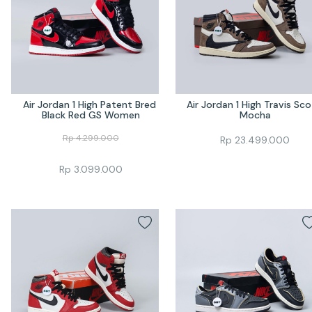
Air Jordan 1 High Patent Bred 
Air Jordan 1 High Travis Sco
Black Red GS Women
Mocha
Rp
4.299.000
Rp
23.499.000
Rp
3.099.000