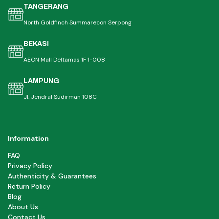
TANGERANG
North Goldfinch Summarecon Serpong
BEKASI
AEON Mall Deltamas 1F 1-008
LAMPUNG
Jl. Jendral Sudirman 108C
Information
FAQ
Privacy Policy
Authenticity & Guarantees
Return Policy
Blog
About Us
Contact Us