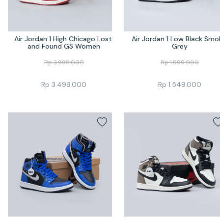
Air Jordan 1 High Chicago Lost 
Air Jordan 1 Low Black Smok
and Found GS Women
Grey
Rp
3.999.000
Rp
1.999.000
Rp
3.499.000
Rp
1.549.000