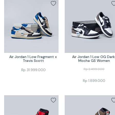
Air Jordan 1 Low Fragment x 
Air Jordan 1 Low OG Dark 
Travis Scott
Mocha GS Women
Rp
2.499.000
Rp
31.999.000
Rp
1.899.000