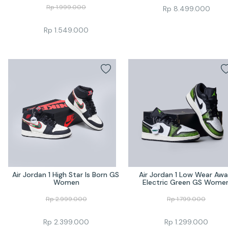
Rp
1.999.000
Rp
8.499.000
Rp
1.549.000
Air Jordan 1 High Star Is Born GS 
Air Jordan 1 Low Wear Awa
Women
Electric Green GS Wome
Rp
2.999.000
Rp
1.799.000
Rp
2.399.000
Rp
1.299.000