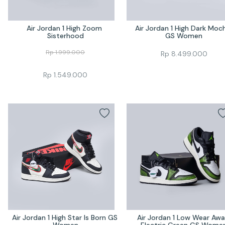
Air Jordan 1 High Zoom 
Air Jordan 1 High Dark Moch
Sisterhood
GS Women
Rp
1.999.000
Rp
8.499.000
Rp
1.549.000
Air Jordan 1 High Star Is Born GS 
Air Jordan 1 Low Wear Awa
Women
Electric Green GS Wome