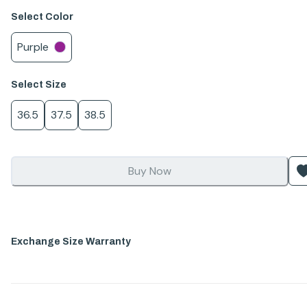
Select
Color
Purple
Select
Size
36.5
37.5
38.5
Buy Now
Exchange Size Warranty