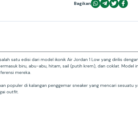
Bagikan
alah satu edisi dari model ikonik Air Jordan 1 Low yang dirilis den
k, termasuk biru, abu-abu, hitam, sail (putih krem), dan coklat. Mode
ferensi mereka.
han populer di kalangan penggemar sneaker yang mencari sesuatu y
i outfit.