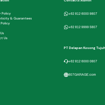
mation
Contacts Admin
y Policy
+62 812 6000 9807
ticity & Guarantees
 Policy
+62 812 9999 5807
 Us
ct Us
PT Delapan Kosong Tuju
+62 812 6000 0807
807GARAGE.com