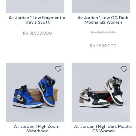
Air Jordan 1 Low Fragment x 
Air Jordan 1 Low OG Dark 
Travis Scott
Mocha GS Women
Rp
2.499.000
Rp
31.999.000
Rp
1.899.000
 
Air Jordan 1 High Zoom 
Air Jordan 1 High Dark Mocha 
Sisterhood
GS Women