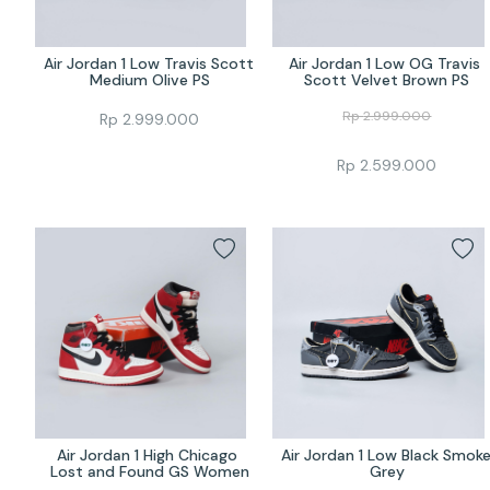
Air Jordan 1 Low Travis Scott 
Air Jordan 1 Low OG Travis 
Medium Olive PS
Scott Velvet Brown PS
Rp
2.999.000
Rp
2.999.000
Rp
2.599.000
Air Jordan 1 High Chicago 
Air Jordan 1 Low Black Smoke
Lost and Found GS Women
Grey