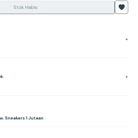
Stok Habis
+
+
e.
,
ow
Sneakers 1 Jutaan