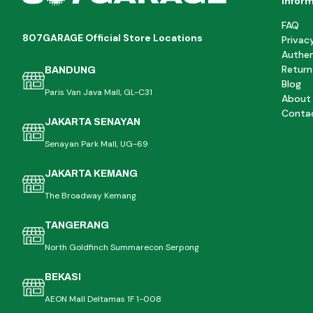
Infor
FAQ
807GARAGE Official Store Locations
Privac
Authen
Return
BANDUNG
Blog
Paris Van Java Mall, GL-C31
About
Conta
JAKARTA SENAYAN
Senayan Park Mall, UG-69
JAKARTA KEMANG
The Broadway Kemang
TANGERANG
North Goldfinch Summarecon Serpong
BEKASI
AEON Mall Deltamas 1F 1-008