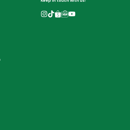
Keep in touch with us!
h