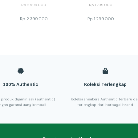
Rp
2.999.000
Rp
1.799.000
Rp
2.399.000
Rp
1.299.000
100% Authentic
Koleksi Terlengkap
 produk dijamin asli (authentic)
Koleksi sneakers Authentic terbaru d
ngan garansi uang kembali.
terlengkap dari berbagai brand.