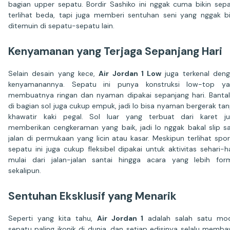
bagian upper sepatu. Bordir Sashiko ini nggak cuma bikin sep
terlihat beda, tapi juga memberi sentuhan seni yang nggak b
ditemuin di sepatu-sepatu lain.
Kenyamanan yang Terjaga Sepanjang Hari
Selain desain yang kece,
Air Jordan 1 Low
juga terkenal den
kenyamanannya. Sepatu ini punya konstruksi low-top ya
membuatnya ringan dan nyaman dipakai sepanjang hari. Banta
di bagian sol juga cukup empuk, jadi lo bisa nyaman bergerak ta
khawatir kaki pegal. Sol luar yang terbuat dari karet j
memberikan cengkeraman yang baik, jadi lo nggak bakal slip s
jalan di permukaan yang licin atau kasar. Meskipun terlihat spor
sepatu ini juga cukup fleksibel dipakai untuk aktivitas sehari-ha
mulai dari jalan-jalan santai hingga acara yang lebih for
sekalipun.
Sentuhan Eksklusif yang Menarik
Seperti yang kita tahu,
Air Jordan 1
adalah salah satu mod
sepatu paling ikonik di dunia, dan setiap edisinya selalu memb