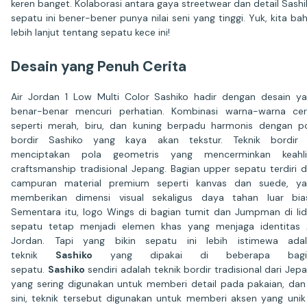
keren banget. Kolaborasi antara gaya streetwear dan detail Sashi
sepatu ini bener-bener punya nilai seni yang tinggi. Yuk, kita ba
lebih lanjut tentang sepatu kece ini!
Desain yang Penuh Cerita
Air Jordan 1 Low Multi Color Sashiko hadir dengan desain y
benar-benar mencuri perhatian. Kombinasi warna-warna ce
seperti merah, biru, dan kuning berpadu harmonis dengan p
bordir Sashiko yang kaya akan tekstur. Teknik bordir i
menciptakan pola geometris yang mencerminkan keahli
craftsmanship tradisional Jepang. Bagian upper sepatu terdiri d
campuran material premium seperti kanvas dan suede, ya
memberikan dimensi visual sekaligus daya tahan luar bia
Sementara itu, logo Wings di bagian tumit dan Jumpman di li
sepatu tetap menjadi elemen khas yang menjaga identitas 
Jordan. Tapi yang bikin sepatu ini lebih istimewa adal
teknik
Sashiko
yang dipakai di beberapa bagi
sepatu.
Sashiko
sendiri adalah teknik bordir tradisional dari Jep
yang sering digunakan untuk memberi detail pada pakaian, dan
sini, teknik tersebut digunakan untuk memberi aksen yang unik