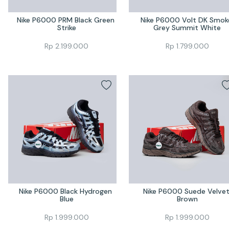
Nike P6000 PRM Black Green 
Nike P6000 Volt DK Smoke
Strike
Grey Summit White
Rp
2.199.000
Rp
1.799.000
Nike P6000 Black Hydrogen 
Nike P6000 Suede Velvet
Blue
Brown
Rp
1.999.000
Rp
1.999.000