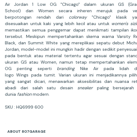
Air Jordan 1 Low OG "Chicago" dalam ukuran GS (Gra
School) dan Women secara inheren merujuk pada ver
berpotongan rendah dari
colorway
"Chicago" klasik ya
disesuaikan untuk kaki yang lebih kecil atau untuk
women's sizi
memastikan semua penggemar dapat menikmati tampilan iko
tersebut. Meskipun mempertahankan skema warna Varsity R
Black, dan Summit White yang mereplikasi sepatu debut Mich
Jordan, model-model ini mungkin hadir dengan sedikit penyesua
pada bentuk atau material tertentu agar sesuai dengan stan
ukuran GS atau Women, namun tetap mempertahankan elem
OG penting seperti
branding
Nike Air pada lidah d
logo Wings pada tumit. Varian ukuran ini menjadikannya pili
yang sangat dicari, menawarkan aksesibilitas dan nuansa re
abadi dari salah satu desain
sneaker
paling bersejarah 
dunia
fashion
modern.
SKU : HQ6999 600
ABOUT 807GARAGE