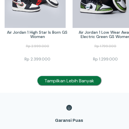
Air Jordan 1 High Star Is Born GS 
Air Jordan 1 Low Wear Awa
Women
Electric Green GS Wome
Rp
2.999.000
Rp
1.799.000
Rp
2.399.000
Rp
1.299.000
Tampilkan Lebih Banyak
Garansi Puas