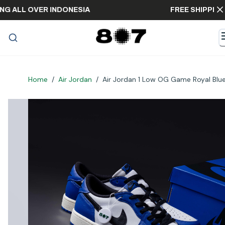
HIPPING ALL OVER INDONESIA
FREE SHIP
Home
/
Air Jordan
/
Air Jordan 1 Low OG Game Royal Blu