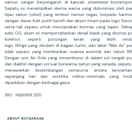
namun sangat berpengaruh di kancah
streetwear
kontempore
Sepatu ini menampilkan skema warna yang didominasi oleh pa
hijau zaitun (
olive
) yang lembut namun tegas, berpadu harmo
dengan dasar kulit putih bersih dan aksen hitam pada logo Swo
serta tali sepatu untuk menciptakan kontras yang tajam. Seba
edisi OG, siluet ini mempertahankan detail klasik yang dicintai p
kolektor, seperti potongan kerah yang lebih renda
logo
Wings
yang disulam di bagian tumit, dan label "Nike Air" p
lidah sepatu yang memberikan nuansa autentik dari tahun 19
Dengan unit Air-Sole yang tersembunyi di dalam sol tengah pu
dan diakhiri dengan sol luar berwarna zaitun yang senada, sepatu 
menawarkan keseimbangan sempurna antara kenyaman
sepanjang hari dan estetika militer-minimalis yang mud
dipadukan dengan berbagai gaya.
SKU : HQ6999 200
ABOUT 807GARAGE