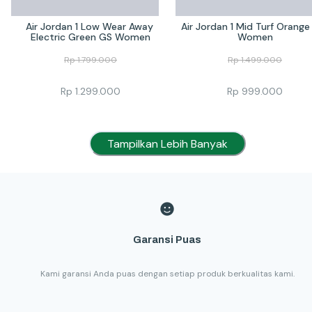
Air Jordan 1 Low Wear Away 
Air Jordan 1 Mid Turf Orange
Electric Green GS Women
Women
Rp
1.799.000
Rp
1.499.000
Rp
1.299.000
Rp
999.000
Tampilkan Lebih Banyak
Garansi Puas
Kami garansi Anda puas dengan setiap produk berkualitas kami.