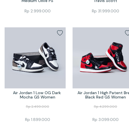
Medium Olive PS
Travis Scott
Rp
2.999.000
Rp
31.999.000
Air Jordan 1 Low OG Dark 
Air Jordan 1 High Patent Bre
Mocha GS Women
Black Red GS Women
Rp
2.499.000
Rp
4.299.000
Rp
1.899.000
Rp
3.099.000