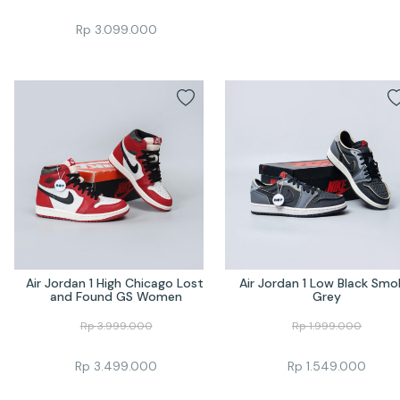
Rp
3.099.000
Air Jordan 1 High Chicago Lost 
Air Jordan 1 Low Black Smok
and Found GS Women
Grey
Rp
3.999.000
Rp
1.999.000
Rp
3.499.000
Rp
1.549.000