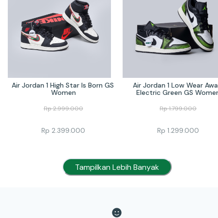
Air Jordan 1 High Star Is Born GS 
Air Jordan 1 Low Wear Awa
Women
Electric Green GS Wome
Rp
2.999.000
Rp
1.799.000
Rp
2.399.000
Rp
1.299.000
Tampilkan Lebih Banyak