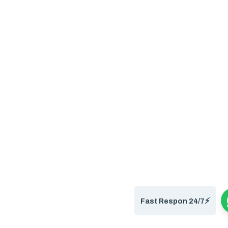
⚡️
Fast Respon 24/7
Chat Admin Disini