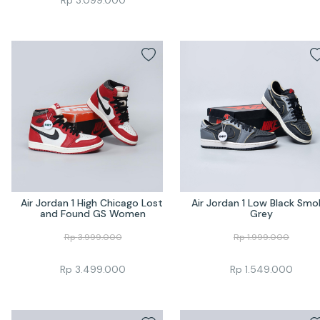
Air Jordan 1 High Chicago Lost 
Air Jordan 1 Low Black Smok
and Found GS Women
Grey
Rp
3.999.000
Rp
1.999.000
Rp
3.499.000
Rp
1.549.000