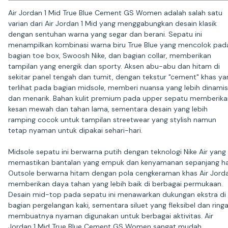
Air Jordan 1 Mid True Blue Cement GS Women adalah salah satu
varian dari Air Jordan 1 Mid yang menggabungkan desain klasik
dengan sentuhan warna yang segar dan berani. Sepatu ini
menampilkan kombinasi warna biru True Blue yang mencolok pad
bagian toe box, Swoosh Nike, dan bagian collar, memberikan
tampilan yang energik dan sporty. Aksen abu-abu dan hitam di
sekitar panel tengah dan tumit, dengan tekstur "cement" khas ya
terlihat pada bagian midsole, memberi nuansa yang lebih dinamis
dan menarik. Bahan kulit premium pada upper sepatu memberika
kesan mewah dan tahan lama, sementara desain yang lebih
ramping cocok untuk tampilan streetwear yang stylish namun
tetap nyaman untuk dipakai sehari-hari.
Midsole sepatu ini berwarna putih dengan teknologi Nike Air yang
memastikan bantalan yang empuk dan kenyamanan sepanjang har
Outsole berwarna hitam dengan pola cengkeraman khas Air Jord
memberikan daya tahan yang lebih baik di berbagai permukaan.
Desain mid-top pada sepatu ini menawarkan dukungan ekstra di
bagian pergelangan kaki, sementara siluet yang fleksibel dan ring
membuatnya nyaman digunakan untuk berbagai aktivitas. Air
Jordan 1 Mid True Blue Cement GS Women sangat mudah