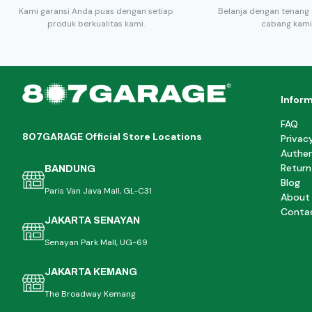
Kami garansi Anda puas dengan setiap
Belanja dengan tenang 
produk berkualitas kami.
cabang kami
Infor
FAQ
807GARAGE Official Store Locations
Privac
Authen
Return
BANDUNG
Blog
Paris Van Java Mall, GL-C31
About
Conta
JAKARTA SENAYAN
Senayan Park Mall, UG-69
JAKARTA KEMANG
The Broadway Kemang