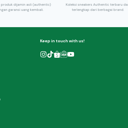
 produk dijamin asli (authentic)
Koleksi sneakers Authentic terbaru d
ngan garansi uang kembali.
terlengkap dari berbagai brand.
Keep in touch with us!
h