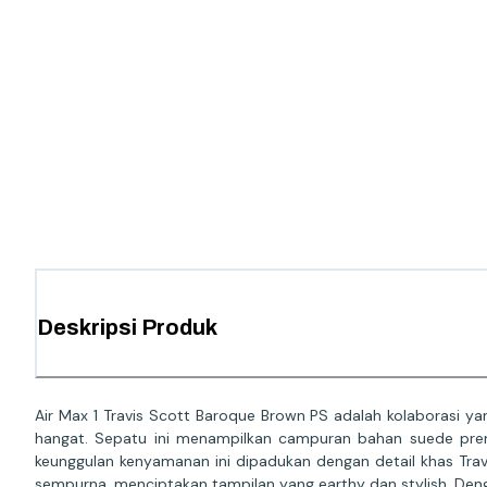
Deskripsi Produk
Air Max 1 Travis Scott Baroque Brown PS adalah kolaborasi y
hangat. Sepatu ini menampilkan campuran bahan suede prem
keunggulan kenyamanan ini dipadukan dengan detail khas Travi
sempurna, menciptakan tampilan yang earthy dan stylish. Deng