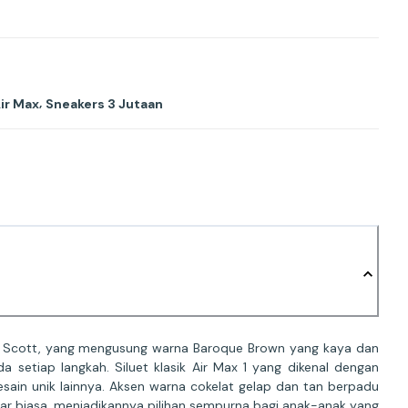
,
Air Max
Sneakers 3 Jutaan
avis Scott, yang mengusung warna Baroque Brown yang kaya dan
tiap langkah. Siluet klasik Air Max 1 yang dikenal dengan
esain unik lainnya. Aksen warna cokelat gelap dan tan berpadu
uar biasa, menjadikannya pilihan sempurna bagi anak-anak yang