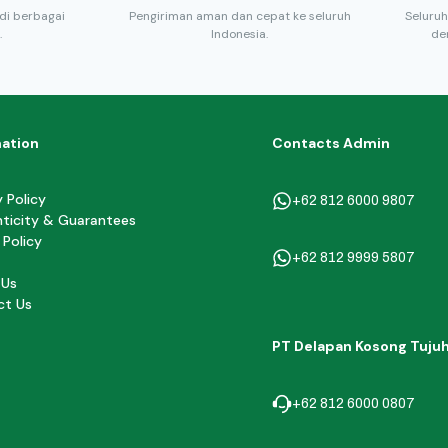
di berbagai
Pengiriman aman dan cepat ke seluruh
Seluruh
.
Indonesia.
de
mation
Contacts Admin
y Policy
+62 812 6000 9807
ticity & Guarantees
 Policy
+62 812 9999 5807
 Us
ct Us
PT Delapan Kosong Tuju
+62 812 6000 0807