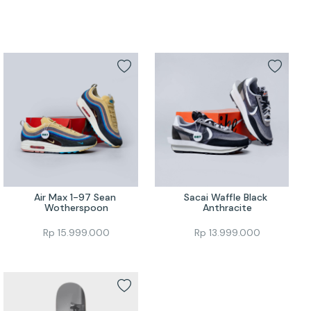
Air Max 1-97 Sean 
Sacai Waffle Black 
Wotherspoon
Anthracite
Rp
15.999.000
Rp
13.999.000