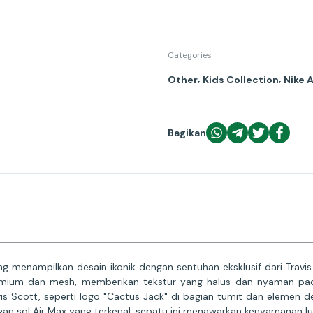
Categories
,
,
Other
Kids Collection
Nike 
Bagikan
ang menampilkan desain ikonik dengan sentuhan eksklusif dari Tr
ium dan mesh, memberikan tekstur yang halus dan nyaman pada se
s Scott, seperti logo "Cactus Jack" di bagian tumit dan elemen d
an sol Air Max yang terkenal, sepatu ini menawarkan kenyamanan l