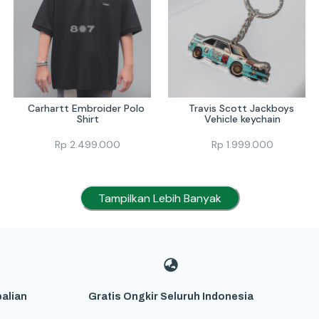
Carhartt Embroider Polo 
Travis Scott Jackboys 
Shirt
Vehicle keychain
Rp
2.499.000
Rp
1.999.000
Tampilkan Lebih Banyak
alian
Gratis Ongkir Seluruh Indonesia