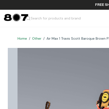
F
Search for products and brand
Home
/
Other
/
Air Max 1 Travis Scott Baroque Brown 