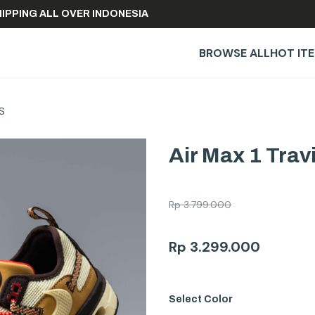
REE SHIPPING ALL OVER INDONESIA
BROWSE ALL
HOT IT
PS
Air Max 1 Tra
Rp
3.799.000
Rp
3.299.000
Select
Color