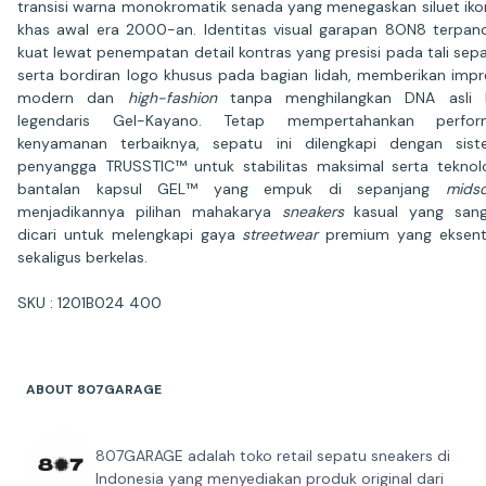
transisi warna monokromatik senada yang menegaskan siluet iko
khas awal era 2000-an. Identitas visual garapan 8ON8 terpan
kuat lewat penempatan detail kontras yang presisi pada tali sep
serta bordiran logo khusus pada bagian lidah, memberikan impr
modern dan
high-fashion
tanpa menghilangkan DNA asli li
legendaris Gel-Kayano. Tetap mempertahankan perfor
kenyamanan terbaiknya, sepatu ini dilengkapi dengan sis
penyangga TRUSSTIC™ untuk stabilitas maksimal serta teknol
bantalan kapsul GEL™ yang empuk di sepanjang
midso
menjadikannya pilihan mahakarya
sneakers
kasual yang sang
dicari untuk melengkapi gaya
streetwear
premium yang eksent
sekaligus berkelas.
SKU : 1201B024 400
ABOUT 807GARAGE
807GARAGE adalah toko retail sepatu sneakers di
Indonesia yang menyediakan produk original dari