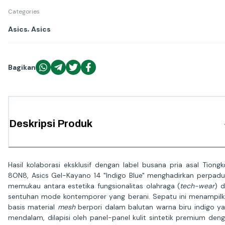
Categories
,
Asics
Asics
Bagikan
Deskripsi Produk
Hasil kolaborasi eksklusif dengan label busana pria asal Tiongk
8ON8, Asics Gel-Kayano 14 "Indigo Blue" menghadirkan perpad
memukau antara estetika fungsionalitas olahraga (
tech-wear
) 
sentuhan mode kontemporer yang berani. Sepatu ini menampil
basis material
mesh
berpori dalam balutan warna biru indigo y
mendalam, dilapisi oleh panel-panel kulit sintetik premium den