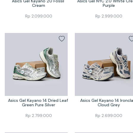
Asics Gel Kayano 20 Fossil 
Asics Gel NYC 2.0 White Cre
Cream
Purple
Rp
2.099.000
Rp
2.999.000
Asics Gel Kayano 14 Dried Leaf 
Asics Gel Kayano 14 Ironcla
Green Pure Silver
Cloud Grey
Rp
2.799.000
Rp
2.699.000