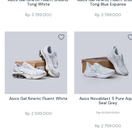
Tong White
Tong Blue Expanse
Rp
3.799.000
Rp
3.799.000
Asics Gel Kinetic Fluent White
Asics Novablast 5 Pure Aqu
Seal Grey
Rp
3.299.000
Rp
2.599.000
Rp
2.799.000