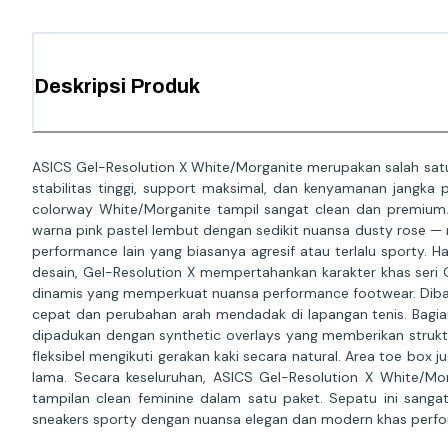
Deskripsi Produk
ASICS Gel-Resolution X White/Morganite merupakan salah satu 
stabilitas tinggi, support maksimal, dan kenyamanan jangka 
colorway White/Morganite tampil sangat clean dan premium.
warna pink pastel lembut dengan sedikit nuansa dusty rose —
performance lain yang biasanya agresif atau terlalu sporty. Has
desain, Gel-Resolution X mempertahankan karakter khas seri Ge
dinamis yang memperkuat nuansa performance footwear. Dibandi
cepat dan perubahan arah mendadak di lapangan tenis. Bagia
dipadukan dengan synthetic overlays yang memberikan struktu
fleksibel mengikuti gerakan kaki secara natural. Area toe box
lama. Secara keseluruhan, ASICS Gel-Resolution X White/Mor
tampilan clean feminine dalam satu paket. Sepatu ini sang
sneakers sporty dengan nuansa elegan dan modern khas perf