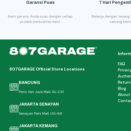
Garansi Puas
7 Hari Pengemb
Kami garansi Anda puas dengan setiap
Belanja dengan tenang 
produk berkualitas kami.
cabang kami
Infor
FAQ
807GARAGE Official Store Locations
Privac
Authen
Return
BANDUNG
Blog
Paris Van Java Mall, GL-C31
About
Conta
JAKARTA SENAYAN
Senayan Park Mall, UG-69
JAKARTA KEMANG