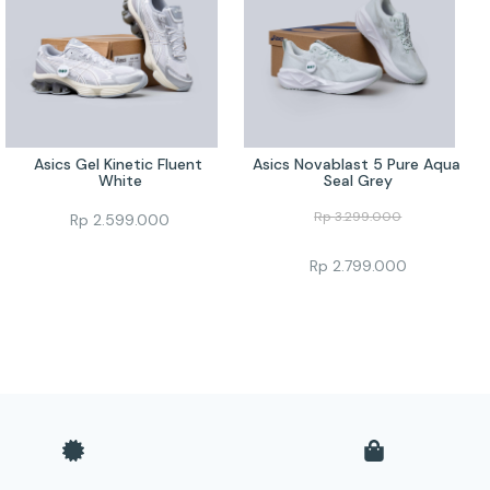
Asics Gel Kinetic Fluent 
Asics Novablast 5 Pure Aqua 
White
Seal Grey
Rp
3.299.000
Rp
2.599.000
Rp
2.799.000