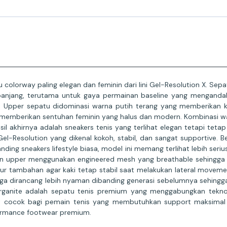
colorway paling elegan dan feminin dari lini Gel-Resolution X. Se
panjang, terutama untuk gaya permainan baseline yang mengandalk
 Upper sepatu didominasi warna putih terang yang memberikan k
 memberikan sentuhan feminin yang halus dan modern. Kombinasi war
il akhirnya adalah sneakers tenis yang terlihat elegan tetapi tetap
l-Resolution yang dikenal kokoh, stabil, dan sangat supportive. Be
ng sneakers lifestyle biasa, model ini memang terlihat lebih seriu
n upper menggunakan engineered mesh yang breathable sehingga ka
r tambahan agar kaki tetap stabil saat melakukan lateral moveme
 juga dirancang lebih nyaman dibanding generasi sebelumnya sehingga
ganite adalah sepatu tenis premium yang menggabungkan teknologi
at cocok bagi pemain tenis yang membutuhkan support maksimal 
ormance footwear premium.