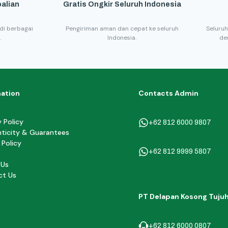
alian
Gratis Ongkir Seluruh Indonesia
di berbagai
Pengiriman aman dan cepat ke seluruh
Seluruh
.
Indonesia.
de
mation
Contacts Admin
y Policy
+62 812 6000 9807
ticity & Guarantees
 Policy
+62 812 9999 5807
 Us
ct Us
PT Delapan Kosong Tuju
+62 812 6000 0807