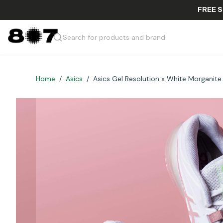
F
Search for products and brand
Home
/
Asics
/
Asics Gel Resolution x White Morganite