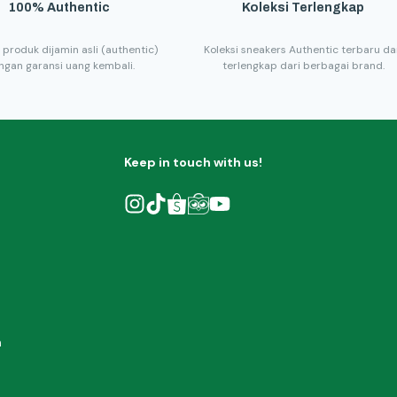
100% Authentic
Koleksi Terlengkap
 produk dijamin asli (authentic)
Koleksi sneakers Authentic terbaru d
ngan garansi uang kembali.
terlengkap dari berbagai brand.
Keep in touch with us!
h