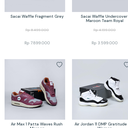
Sacai Waffle Fragment Grey
Sacai Waffle Undercover 
Maroon Team Royal
Rp
8.499.000
Rp
4.199.000
Rp
7.899.000
Rp
3.599.000
Air Max 1 Patta Waves Rush 
Air Jordan 11 DMP Gratitude 