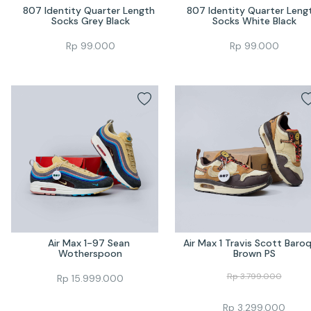
807 Identity Quarter Length 
807 Identity Quarter Lengt
Socks Grey Black
Socks White Black
Rp
99.000
Rp
99.000
Air Max 1-97 Sean 
Air Max 1 Travis Scott Baroq
Wotherspoon
Brown PS
Rp
3.799.000
Rp
15.999.000
Rp
3.299.000