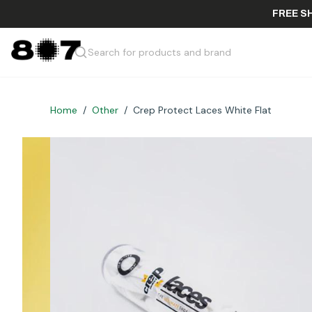
FR
Search for products and brand
Home
/
Other
/
Crep Protect Laces White Flat