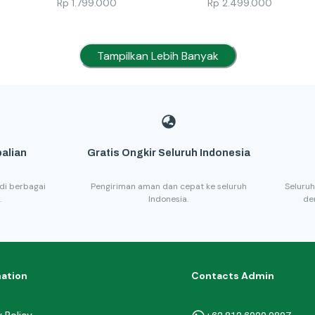
Rp
1.799.000
Rp
2.499.000
Tampilkan Lebih Banyak
alian
Gratis Ongkir Seluruh Indonesia
di berbagai
Pengiriman aman dan cepat ke seluruh
Seluruh
.
Indonesia.
de
mation
Contacts Admin