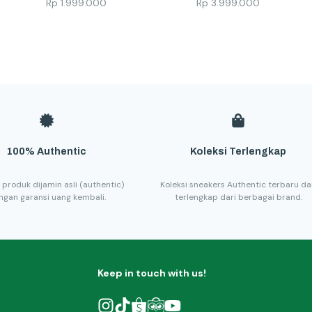
Rp
1.999.000
Rp
3.999.000
100% Authentic
Koleksi Terlengkap
 produk dijamin asli (authentic)
Koleksi sneakers Authentic terbaru d
ngan garansi uang kembali.
terlengkap dari berbagai brand.
Keep in touch with us!