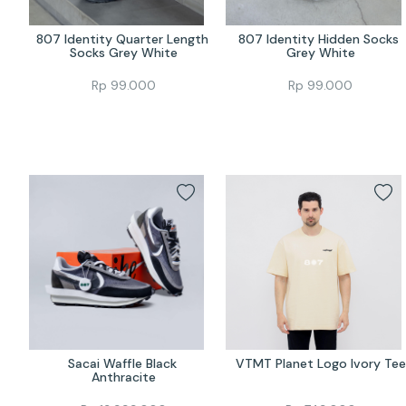
807 Identity Quarter Length 
807 Identity Hidden Socks 
Socks Grey White
Grey White
Rp
99.000
Rp
99.000
Sacai Waffle Black 
VTMT Planet Logo Ivory Tee
Anthracite