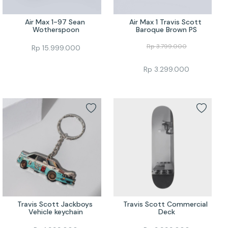
Air Max 1-97 Sean 
Air Max 1 Travis Scott 
Wotherspoon
Baroque Brown PS
Rp
3.799.000
Rp
15.999.000
Rp
3.299.000
Travis Scott Jackboys 
Travis Scott Commercial 
Vehicle keychain
Deck