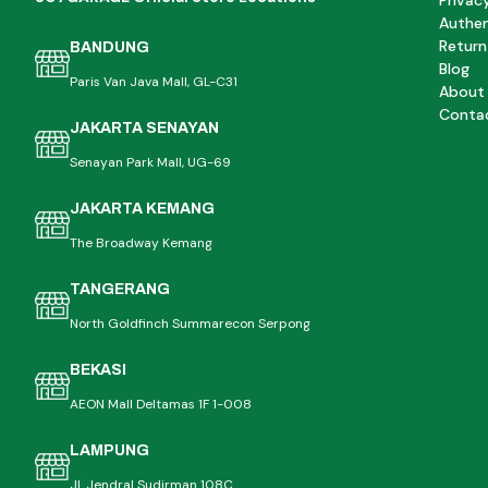
Privac
Authen
Return
BANDUNG
Blog
Paris Van Java Mall, GL-C31
About
Conta
JAKARTA SENAYAN
Senayan Park Mall, UG-69
JAKARTA KEMANG
The Broadway Kemang
TANGERANG
North Goldfinch Summarecon Serpong
BEKASI
AEON Mall Deltamas 1F 1-008
LAMPUNG
Jl. Jendral Sudirman 108C