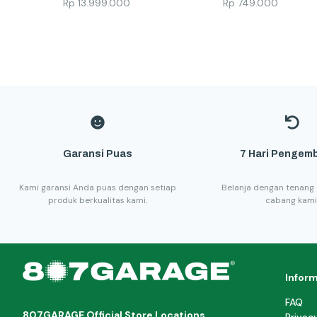
Rp
13.999.000
Rp
749.000
Garansi Puas
7 Hari Pengemb
Kami garansi Anda puas dengan setiap
Belanja dengan tenang 
produk berkualitas kami.
cabang kami
Infor
FAQ
807GARAGE Official Store Locations