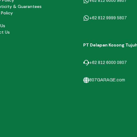
y Policy
+62 812 6000 9807
ticity & Guarantees
 Policy
+62 812 9999 5807
 Us
ct Us
PT Delapan Kosong Tuju
+62 812 6000 0807
807GARAGE.com