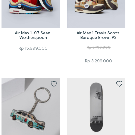
Air Max 1-97 Sean 
Air Max 1 Travis Scott 
Wotherspoon
Baroque Brown PS
Rp
3.799.000
Rp
15.999.000
Rp
3.299.000