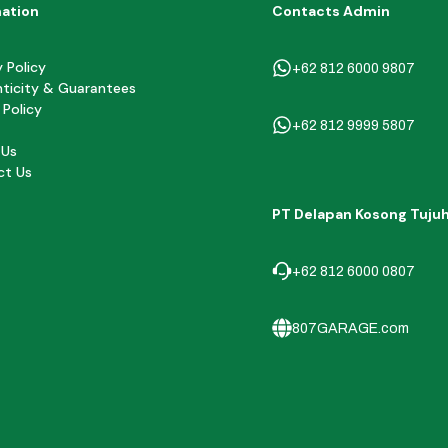
mation
Contacts Admin
y Policy
+62 812 6000 9807
ticity & Guarantees
 Policy
+62 812 9999 5807
 Us
ct Us
PT Delapan Kosong Tuju
+62 812 6000 0807
807GARAGE.com