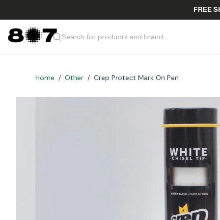
F
Search for products and brand
Home
/
Other
/
Crep Protect Mark On Pen