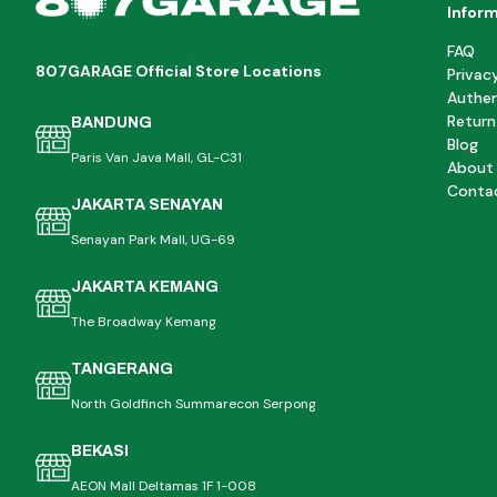
Infor
FAQ
807GARAGE Official Store Locations
Privac
Authen
Return
BANDUNG
Blog
Paris Van Java Mall, GL-C31
About
Conta
JAKARTA SENAYAN
Senayan Park Mall, UG-69
JAKARTA KEMANG
The Broadway Kemang
TANGERANG
North Goldfinch Summarecon Serpong
BEKASI
AEON Mall Deltamas 1F 1-008