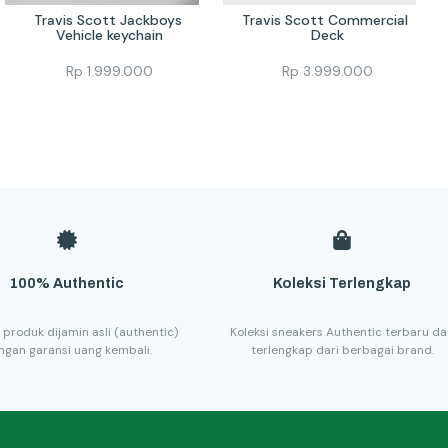
Travis Scott Jackboys 
Travis Scott Commercial 
Vehicle keychain
Deck
Rp
1.999.000
Rp
3.999.000
100% Authentic
Koleksi Terlengkap
 produk dijamin asli (authentic)
Koleksi sneakers Authentic terbaru d
ngan garansi uang kembali.
terlengkap dari berbagai brand.