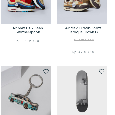
Air Max 1-97 Sean 
Air Max 1 Travis Scott 
Wotherspoon
Baroque Brown PS
Rp
3.799.000
Rp
15.999.000
Rp
3.299.000