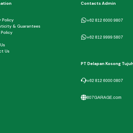
mation
Contacts Admin
y Policy
+62 812 6000 9807
ticity & Guarantees
 Policy
+62 812 9999 5807
 Us
ct Us
PT Delapan Kosong Tuju
+62 812 6000 0807
807GARAGE.com