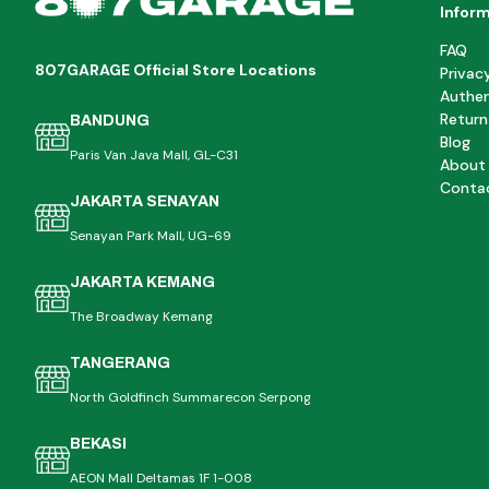
Infor
FAQ
807GARAGE Official Store Locations
Privac
Authen
Return
BANDUNG
Blog
Paris Van Java Mall, GL-C31
About
Conta
JAKARTA SENAYAN
Senayan Park Mall, UG-69
JAKARTA KEMANG
The Broadway Kemang
TANGERANG
North Goldfinch Summarecon Serpong
BEKASI
AEON Mall Deltamas 1F 1-008