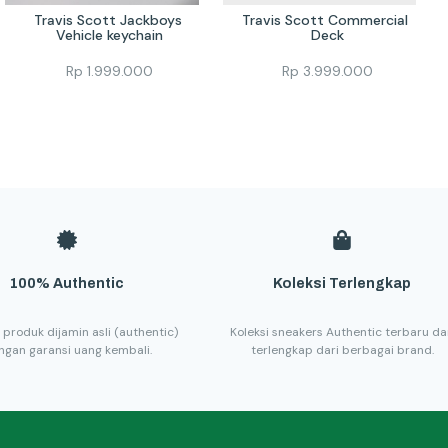
Travis Scott Jackboys 
Travis Scott Commercial 
Vehicle keychain
Deck
Rp
1.999.000
Rp
3.999.000
100% Authentic
Koleksi Terlengkap
 produk dijamin asli (authentic)
Koleksi sneakers Authentic terbaru d
ngan garansi uang kembali.
terlengkap dari berbagai brand.