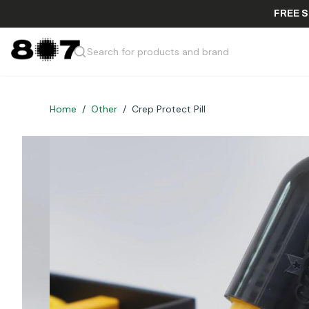
Search for products and brand
Home
/
Other
/
Crep Protect Pill