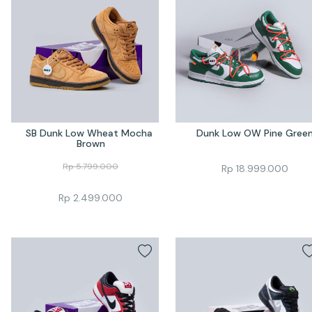
SB Dunk Low Wheat Mocha 
Dunk Low OW Pine Gree
Brown
Rp
5.799.000
Rp
18.999.000
Rp
2.499.000