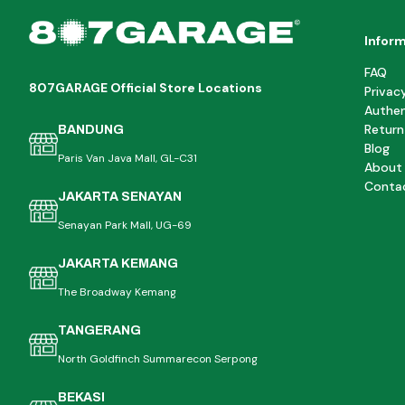
Infor
FAQ
807GARAGE Official Store Locations
Privac
Authen
Return
BANDUNG
Blog
Paris Van Java Mall, GL-C31
About
Conta
JAKARTA SENAYAN
Senayan Park Mall, UG-69
JAKARTA KEMANG
The Broadway Kemang
TANGERANG
North Goldfinch Summarecon Serpong
BEKASI