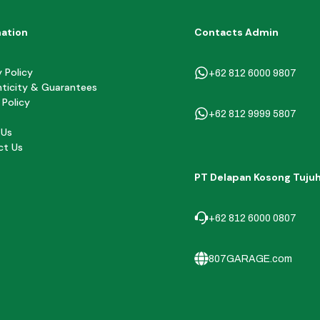
mation
Contacts Admin
y Policy
+62 812 6000 9807
ticity & Guarantees
 Policy
+62 812 9999 5807
 Us
ct Us
PT Delapan Kosong Tuju
+62 812 6000 0807
807GARAGE.com