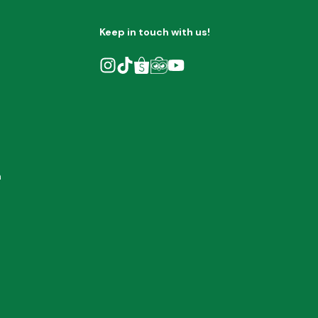
Keep in touch with us!
h