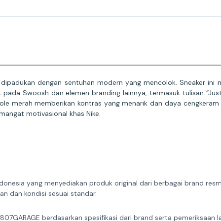
ang dipadukan dengan sentuhan modern yang mencolok. Sneaker in
pada Swoosh dan elemen branding lainnya, termasuk tulisan “Just D
ole merah memberikan kontras yang menarik dan daya cengkeram ya
emangat motivasional khas Nike.
donesia yang menyediakan produk original dari berbagai brand resmi 
n dan kondisi sesuai standar.
 807GARAGE berdasarkan spesifikasi dari brand serta pemeriksaan l