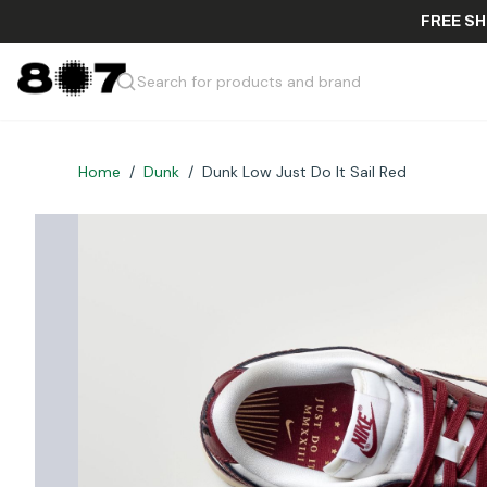
FRE
Search for products and brand
Home
/
Dunk
/
Dunk Low Just Do It Sail Red