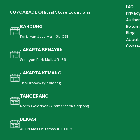
FAQ
807GARAGE Official Store Locations
Privac
Authen
Return
BANDUNG
Blog
Paris Van Java Mall, GL-C31
About
Conta
JAKARTA SENAYAN
Senayan Park Mall, UG-69
JAKARTA KEMANG
The Broadway Kemang
TANGERANG
North Goldfinch Summarecon Serpong
BEKASI
AEON Mall Deltamas 1F 1-008