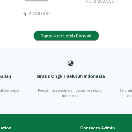
Rp
5.799.000
Rp
18.999.000
Rp
2.499.000
Tampilkan Lebih Banyak
alian
Gratis Ongkir Seluruh Indonesia
di berbagai
Pengiriman aman dan cepat ke seluruh
Seluruh
.
Indonesia.
de
mation
Contacts Admin