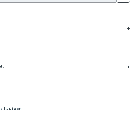
+
+
e.
s 1 Jutaan