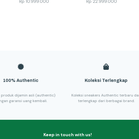
Rp
10.999.000
Rp
22.999.000
100% Authentic
Koleksi Terlengkap
 produk dijamin asli (authentic)
Koleksi sneakers Authentic terbaru d
ngan garansi uang kembali.
terlengkap dari berbagai brand.
Keep in touch with us!