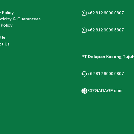
y Policy
+62 812 6000 9807
ticity & Guarantees
 Policy
+62 812 9999 5807
 Us
ct Us
PT Delapan Kosong Tuju
+62 812 6000 0807
807GARAGE.com