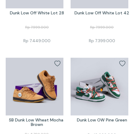
Dunk Low Off White Lot 28
Dunk Low Off White Lot 42
Rp
7.999.000
Rp
7.999.000
Rp
7.449.000
Rp
7.399.000
SB Dunk Low Wheat Mocha 
Dunk Low OW Pine Green
Brown