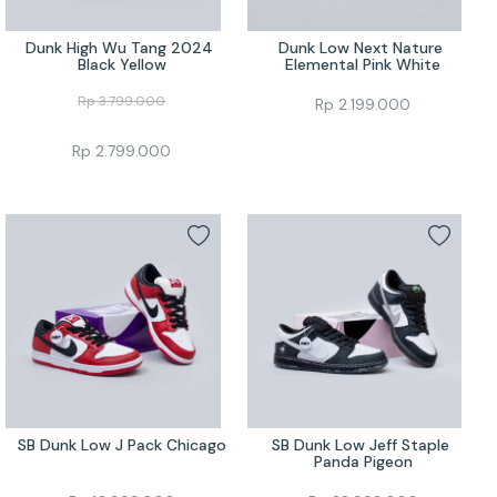
Dunk High Wu Tang 2024 
Dunk Low Next Nature 
Black Yellow
Elemental Pink White
Rp
3.799.000
Rp
2.199.000
Rp
2.799.000
SB Dunk Low J Pack Chicago
SB Dunk Low Jeff Staple 
Panda Pigeon