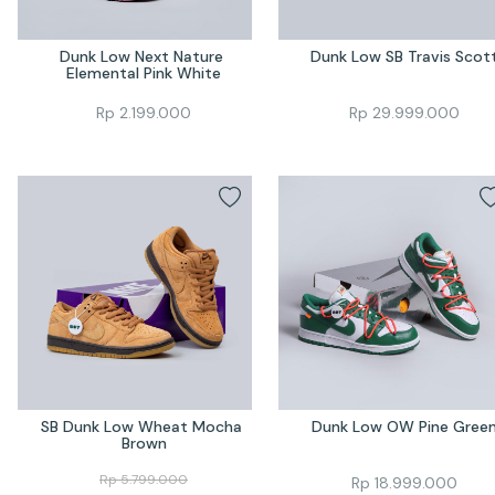
Dunk Low Next Nature 
Dunk Low SB Travis Scot
Elemental Pink White
Rp
2.199.000
Rp
29.999.000
SB Dunk Low Wheat Mocha 
Dunk Low OW Pine Gree
Brown
Rp
5.799.000
Rp
18.999.000