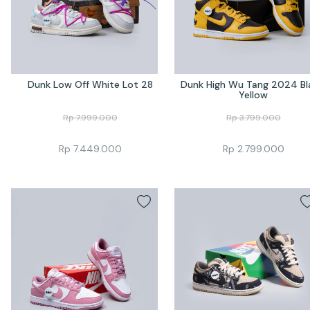
Dunk Low Off White Lot 28
Dunk High Wu Tang 2024 Bla
Yellow
Rp
7.999.000
Rp
3.799.000
Rp
7.449.000
Rp
2.799.000