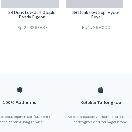
SB Dunk Low Jeff Staple 
SB Dunk Low Sup. Hyper 
Panda Pigeon
Royal
Rp
22.999.000
Rp
15.999.000
100% Authentic
Koleksi Terlengkap
 produk dijamin asli (authentic)
Koleksi sneakers Authentic terbaru d
ngan garansi uang kembali.
terlengkap dari berbagai brand.