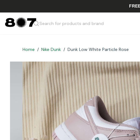
Search for products and brand
Home
/
Nike Dunk
/
Dunk Low White Particle Rose