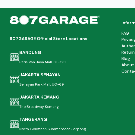
Infor
FAQ
807GARAGE Official Store Locations
Privac
Authen
Return
BANDUNG
Blog
Paris Van Java Mall, GL-C31
About
Conta
JAKARTA SENAYAN
Senayan Park Mall, UG-69
JAKARTA KEMANG
The Broadway Kemang
TANGERANG
North Goldfinch Summarecon Serpong