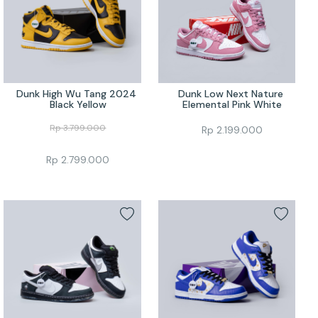
Dunk High Wu Tang 2024 
Dunk Low Next Nature 
Black Yellow
Elemental Pink White
Rp
3.799.000
Rp
2.199.000
Rp
2.799.000