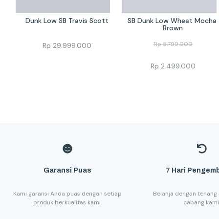
Dunk Low SB Travis Scott
SB Dunk Low Wheat Mocha 
Brown
Rp
5.799.000
Rp
29.999.000
Rp
2.499.000
Garansi Puas
7 Hari Pengemb
Kami garansi Anda puas dengan setiap
Belanja dengan tenang 
produk berkualitas kami.
cabang kami