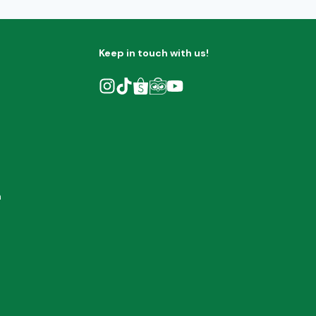
Keep in touch with us!
h