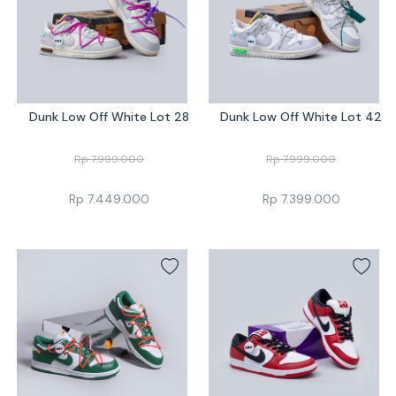
Dunk Low Off White Lot 28
Dunk Low Off White Lot 42
Rp
7.999.000
Rp
7.999.000
Rp
7.449.000
Rp
7.399.000