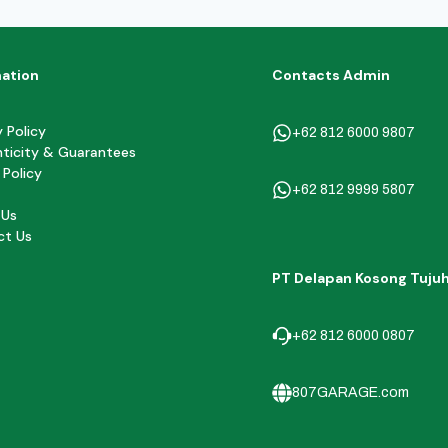
mation
Contacts Admin
y Policy
+62 812 6000 9807
ticity & Guarantees
 Policy
+62 812 9999 5807
 Us
ct Us
PT Delapan Kosong Tuju
+62 812 6000 0807
807GARAGE.com