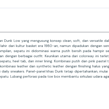
ian Dunk Low yang mengusung konsep clean, soft, dan versatile da
 lahir dari kultur basket era 1980-an, namun dipadukan dengan se
 tampilan, sepatu ini didominasi warna putih bersih pada hampir 
 dengan berbagai outfit. Keunikan utama dari colorway ini terlet
sepatu, heel tab, dan inner lining. Kombinasi putih dan pink pastel
kombinasi leather dan synthetic leather dengan finishing halus ya
aily sneakers. Panel-panel khas Dunk tetap dipertahankan, mulai d
sepatu. Lubang perforasi pada toe box membantu sirkulasi udara aga