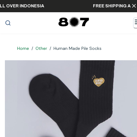
ING ALL OVER INDONESIA
FREE SHIPPIN
Home
/
Other
/
Human Made Pile Socks