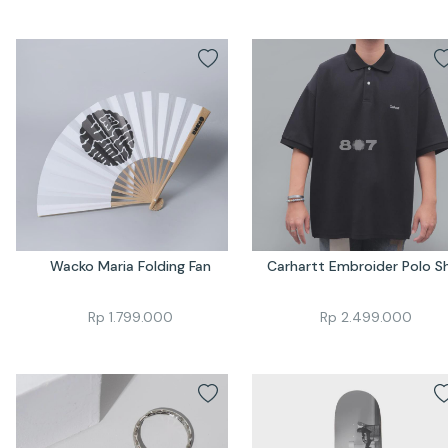
Wacko Maria Folding Fan
Carhartt Embroider Polo Sh
Rp
1.799.000
Rp
2.499.000