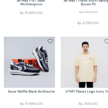
Air Max 1-97 Sean 
Air Max 1 Travis Scott Baroq
Wotherspoon
Brown PS
Rp
3.799.000
Rp
15.999.000
Rp
3.299.000
Sacai Waffle Black Anthracite
VTMT Planet Logo Ivory T
Rp
13.999.000
Rp
749.000