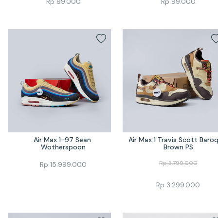
Rp
99.000
Rp
99.000
Air Max 1-97 Sean 
Air Max 1 Travis Scott Baroq
Wotherspoon
Brown PS
Rp
3.799.000
Rp
15.999.000
Rp
3.299.000