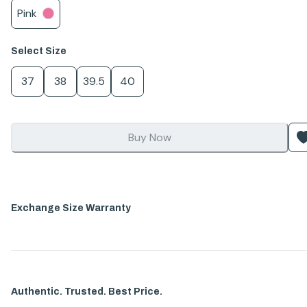
Pink
Select
Size
37
38
39.5
40
Buy Now
Exchange Size Warranty
Authentic. Trusted. Best Price.