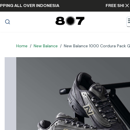
E SHIPPING ALL OVER INDONESIA
FREE S
Home
/
New Balance
/
New Balance 1000 Cordura Pack G