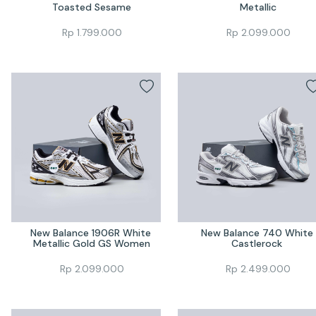
Toasted Sesame
Metallic
Rp
1.799.000
Rp
2.099.000
New Balance 1906R White 
New Balance 740 White 
Metallic Gold GS Women
Castlerock 
Rp
2.099.000
Rp
2.499.000