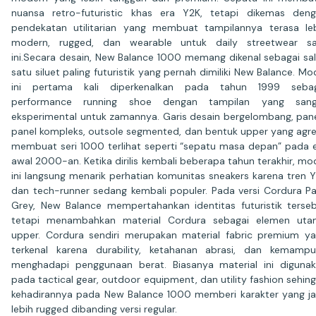
nuansa retro-futuristic khas era Y2K, tetapi dikemas den
pendekatan utilitarian yang membuat tampilannya terasa le
modern, rugged, dan wearable untuk daily streetwear sa
ini.Secara desain, New Balance 1000 memang dikenal sebagai sa
satu siluet paling futuristik yang pernah dimiliki New Balance. Mo
ini pertama kali diperkenalkan pada tahun 1999 sebag
performance running shoe dengan tampilan yang sang
eksperimental untuk zamannya. Garis desain bergelombang, pan
panel kompleks, outsole segmented, dan bentuk upper yang agre
membuat seri 1000 terlihat seperti “sepatu masa depan” pada 
awal 2000-an. Ketika dirilis kembali beberapa tahun terakhir, mo
ini langsung menarik perhatian komunitas sneakers karena tren 
dan tech-runner sedang kembali populer. Pada versi Cordura P
Grey, New Balance mempertahankan identitas futuristik terse
tetapi menambahkan material Cordura sebagai elemen uta
upper. Cordura sendiri merupakan material fabric premium y
terkenal karena durability, ketahanan abrasi, dan kemamp
menghadapi penggunaan berat. Biasanya material ini diguna
pada tactical gear, outdoor equipment, dan utility fashion sehin
kehadirannya pada New Balance 1000 memberi karakter yang j
lebih rugged dibanding versi regular.