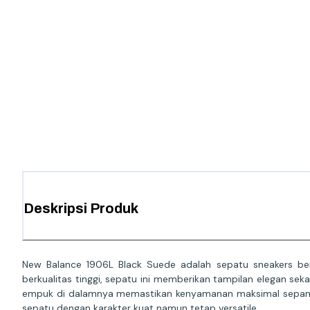
Deskripsi Produk
New Balance 1906L Black Suede adalah sepatu sneakers be
berkualitas tinggi, sepatu ini memberikan tampilan elegan se
empuk di dalamnya memastikan kenyamanan maksimal sepanjan
sepatu dengan karakter kuat namun tetap versatile.