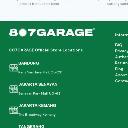
produk berkualitas kami.
cabang kami
Infor
FAQ
807GARAGE Official Store Locations
Privac
Authen
Return
BANDUNG
Blog
Paris Van Java Mall, GL-C31
About
Conta
JAKARTA SENAYAN
Senayan Park Mall, UG-69
JAKARTA KEMANG
The Broadway Kemang
TANGERANG