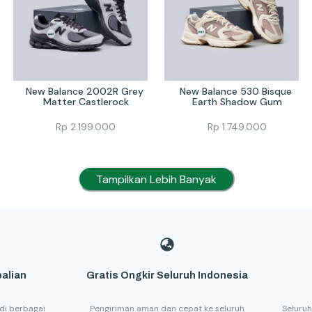
New Balance 2002R Grey 
New Balance 530 Bisque 
Matter Castlerock
Earth Shadow Gum
Rp
2.199.000
Rp
1.749.000
Tampilkan Lebih Banyak
alian
Gratis Ongkir Seluruh Indonesia
di berbagai
Pengiriman aman dan cepat ke seluruh
Seluruh