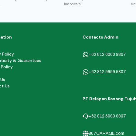
.
Indonesia.
de
mation
Contacts Admin
y Policy
+62 812 6000 9807
ticity & Guarantees
 Policy
+62 812 9999 5807
 Us
ct Us
PT Delapan Kosong Tuju
+62 812 6000 0807
807GARAGE.com