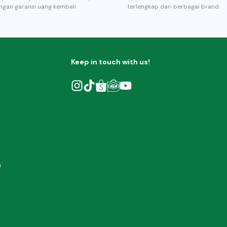
ngan garansi uang kembali.
terlengkap dari berbagai brand.
Keep in touch with us!
h