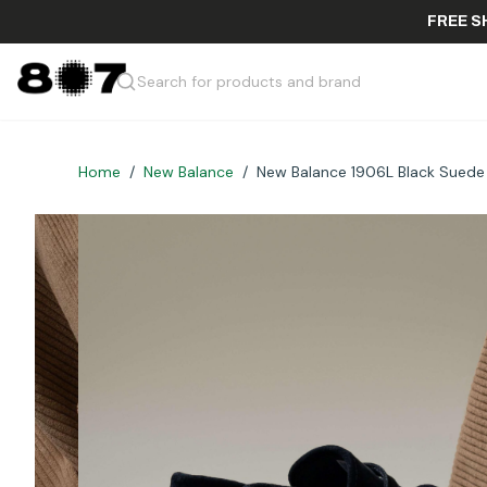
F
Search for products and brand
Home
/
New Balance
/
New Balance 1906L Black Suede