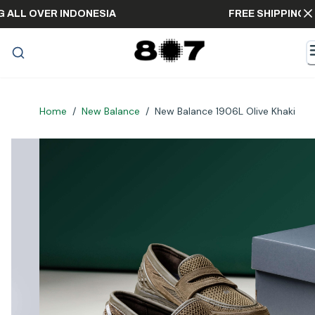
PING ALL OVER INDONESIA
FREE SHIPPI
Home
/
New Balance
/
New Balance 1906L Olive Khaki