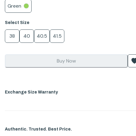
Green
Select
Size
38
40
40.5
41.5
Buy Now
Exchange Size Warranty
Authentic. Trusted. Best Price.