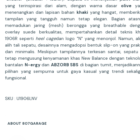
yang terinspirasi dari alam, dengan warna dasar
olive
ya
menenangkan dan lapisan bahan
khaki
yang hangat, memberi
tampilan yang tangguh namun tetap elegan. Bagian atasn
memadukan jaring (mesh) berongga yang breathable deng
overlay suede berkualitas, mempertahankan detail teknis k
1906R seperti
heel cage
dan logo "N" yang menonjol. Namun, al
alih tali sepatu, desainnya mengadopsi bentuk slip-on yang prak
dan minimalis. Meskipun tampilannya terkesan santai, sepatu 
tetap mengusung kenyamanan khas New Balance dengan teknol
bantalan
N-ergy
dan
ABZORB SBS
di bagian tumit, menjadikan
pilihan yang sempurna untuk gaya kasual yang trendi sekali
fungsional.
SKU : U1906LNV
ABOUT 807GARAGE