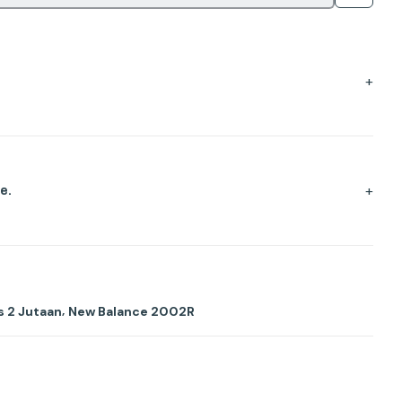
+
+
e.
,
s 2 Jutaan
New Balance 2002R