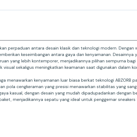
n perpaduan antara desain klasik dan teknologi modern. Dengan wa
mberikan keseimbangan antara gaya dan kenyamanan. Desainnya y
n yang lebih kontemporer, menjadikannya pilihan sempurna bagi m
k visual sekaligus meningkatkan keamanan saat digunakan dalam ko
juga menawarkan kenyamanan luar biasa berkat teknologi ABZORB p
gan pola cengkeraman yang presisi menawarkan stabilitas yang sang
ntuk gaya kasual, dengan desain yang mudah dipadupadankan dengan 
aket, menjadikannya sepatu yang ideal untuk penggemar sneakers y