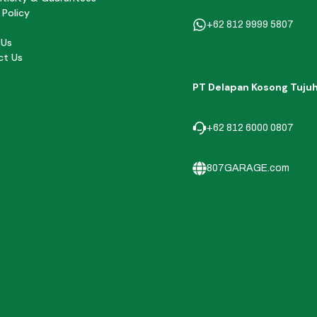
 Policy
+62 812 9999 5807
 Us
ct Us
PT Delapan Kosong Tuju
+62 812 6000 0807
807GARAGE.com