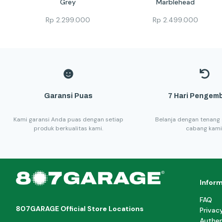
Grey
Marblehead
Rp
2.299.000
Rp
2.499.000
Garansi Puas
7 Hari Pengemb
Kami garansi Anda puas dengan setiap
Belanja dengan tenang 
produk berkualitas kami.
cabang kami
Infor
FAQ
807GARAGE Official Store Locations
Privac
Authen