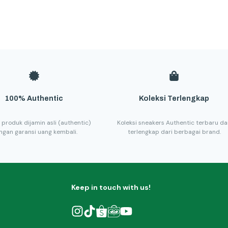
100% Authentic
Koleksi Terlengkap
 produk dijamin asli (authentic)
Koleksi sneakers Authentic terbaru d
ngan garansi uang kembali.
terlengkap dari berbagai brand.
Keep in touch with us!