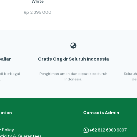
White
Rp
2.399.000
alian
Gratis Ongkir Seluruh Indonesia
di berbagai
Pengiriman aman dan cepat ke seluruh
Seluruh
.
Indonesia.
de
mation
Contacts Admin
y Policy
+62 812 6000 9807
ticity & Guarantees