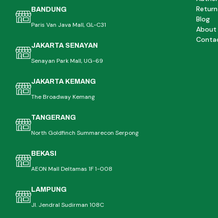
Return
BANDUNG
Blog
Paris Van Java Mall, GL-C31
About
Conta
JAKARTA SENAYAN
Senayan Park Mall, UG-69
JAKARTA KEMANG
The Broadway Kemang
TANGERANG
North Goldfinch Summarecon Serpong
BEKASI
AEON Mall Deltamas 1F 1-008
LAMPUNG
Jl. Jendral Sudirman 108C