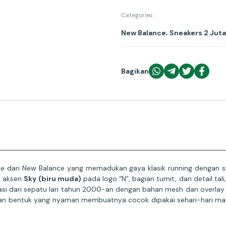
Categories
,
New Balance
Sneakers 2 Jut
Bagikan
yle dari New Balance yang memadukan gaya klasik running dengan s
n aksen
Sky (biru muda)
pada logo “N”, bagian tumit, dan detail ta
rasi dari sepatu lari tahun 2000-an dengan bahan mesh dan overlay
 dan bentuk yang nyaman membuatnya cocok dipakai sehari-hari ma