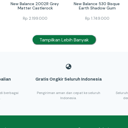
New Balance 2002R Grey 
New Balance 530 Bisque 
Matter Castlerock
Earth Shadow Gum
Rp
2.199.000
Rp
1.749.000
Tampilkan Lebih Banyak
alian
Gratis Ongkir Seluruh Indonesia
di berbagai
Pengiriman aman dan cepat ke seluruh
Seluruh
.
Indonesia.
de