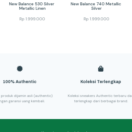
New Balance 530 Silver 
New Balance 740 Metallic 
Metallic Linen
Silver
Rp
1.999.000
Rp
1.999.000
100% Authentic
Koleksi Terlengkap
 produk dijamin asli (authentic)
Koleksi sneakers Authentic terbaru d
ngan garansi uang kembali.
terlengkap dari berbagai brand.