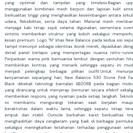
yang optimal dan tampilan yang timeless.Bagian upp
menggunakan kombinasi mesh berpori dan lapisan kulit sinte
berkualitas tinggi yang menghasilkan keseimbangan antara sirkul
udara, fleksibilitas, serta daya tahan. Material mesh memba
menjaga kaki tetap sejuk selama digunakan, sementara over
sintetis memberikan struktur yang kokoh sekaligus memperk
kesan premium. Logo "N" khas New Balance pada kedua sisi sep
tampil menonjol sebagai identitas ikonik merek, dipadukan den
detail panel berlapis yang mempertegas nuansa retro-runni
Perpaduan warna pink bernuansa lembut dengan sentuhan hi
memberikan kontras yang menarik sehingga sepatu ini mu
menjadi pelengkap berbagai pilihan outfit.Untuk menunj
kenyamanan sepanjang hari, New Balance 530 Stone Pink F
Black dibekali teknologi bantalan ABZORB pada bagian mids
yang dirancang untuk menyerap benturan secara efektif sekali
memberikan respons yang nyaman pada setiap langkah. Teknol
ini membantu mengurangi tekanan saat berjalan maup
beraktivitas dalam waktu lama, sehingga sepatu tetap ter
empuk dan stabil. Outsole berbahan karet berkualitas tin
menghadirkan daya cengkeram yang baik di berbagai permuk
sekaligus meningkatkan ketahanan terhadap penggunaan seha