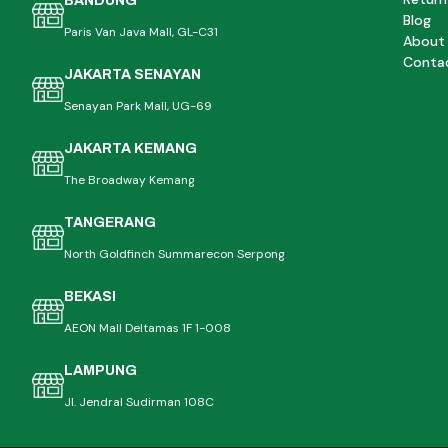
BANDUNG
Blog
Paris Van Java Mall, GL-C31
About
Conta
JAKARTA SENAYAN
Senayan Park Mall, UG-69
JAKARTA KEMANG
The Broadway Kemang
TANGERANG
North Goldfinch Summarecon Serpong
BEKASI
AEON Mall Deltamas 1F 1-008
LAMPUNG
Jl. Jendral Sudirman 108C