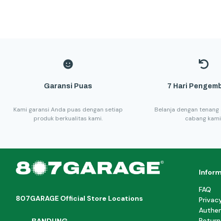
Garansi Puas
7 Hari Pengemb
Kami garansi Anda puas dengan setiap
Belanja dengan tenang 
produk berkualitas kami.
cabang kami
Infor
FAQ
807GARAGE Official Store Locations
Privac
Authen
Return