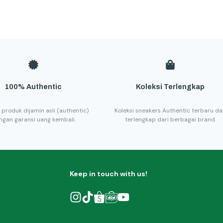
100% Authentic
Koleksi Terlengkap
 produk dijamin asli (authentic)
Koleksi sneakers Authentic terbaru d
ngan garansi uang kembali.
terlengkap dari berbagai brand.
Keep in touch with us!