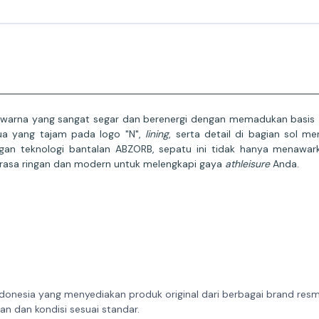
i warna yang sangat segar dan berenergi dengan memadukan basis
tua yang tajam pada logo "N",
lining
, serta detail di bagian sol 
an teknologi bantalan ABZORB, sepatu ini tidak hanya menawark
rasa ringan dan modern untuk melengkapi gaya
athleisure
Anda.
donesia yang menyediakan produk original dari berbagai brand resmi 
n dan kondisi sesuai standar.