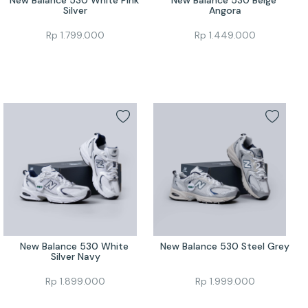
Silver
Angora
Rp
1.799.000
Rp
1.449.000
New Balance 530 White 
New Balance 530 Steel Grey
Silver Navy
Rp
1.899.000
Rp
1.999.000