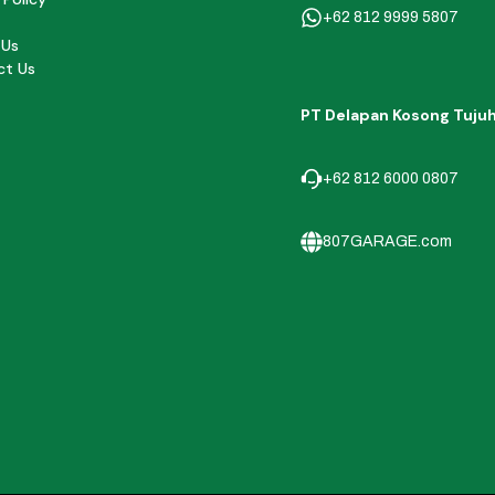
+62 812 9999 5807
 Us
ct Us
PT Delapan Kosong Tuju
+62 812 6000 0807
807GARAGE.com