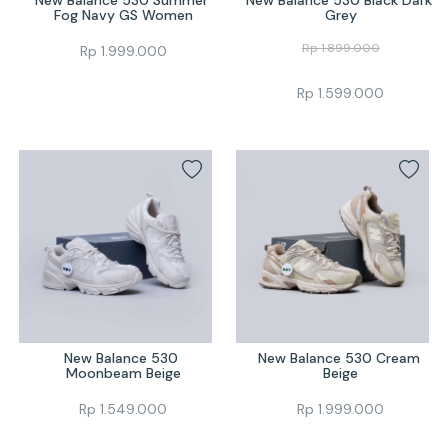
Fog Navy GS Women
Grey
Rp
1.899.000
Rp
1.999.000
Rp
1.599.000
New Balance 530 
New Balance 530 Cream 
Moonbeam Beige
Beige
Rp
1.549.000
Rp
1.999.000