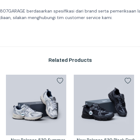
 807GARAGE berdasarkan spesifikasi dari brand serta pemeriksaan l
diaan, silakan menghubungi tim customer service kami.
Related Products
New Balance 530 Summer 
New Balance 530 Black Dark 