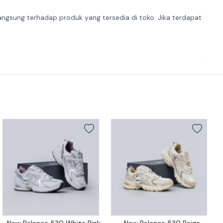
angsung terhadap produk yang tersedia di toko. Jika terdapat
New Balance 530 White Pink 
New Balance 530 Beige 