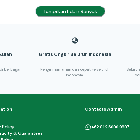
Tampilkan Lebih Banyak
alian
Gratis Ongkir Seluruh Indonesia
di berbagai
Pengiriman aman dan cepat ke seluruh
Seluruh
.
Indonesia.
de
mation
Contacts Admin
y Policy
+62 812 6000 9807
ticity & Guarantees
 Policy