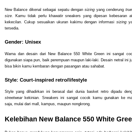
New Balance dikenal sebagai sepatu dengan
sizing
yang cenderung
true
size
. Kamu tidak perlu khawatir sneakers yang dipesan kebesaran a
kekecilan. Cukup sesuaikan ukuran kakimu dengan informasi
sizing
y
tersedia.
Gender: Unisex
Warna dan desain dari New Balance 550 White Green
ini sangat co
digunakan siapa pun, baik perempuan maupun laki-laki. Desain netral ini j
bisa bikin kamu kembaran dengan pasangan atau sahabat.
Style: Court-inspired retro/lifestyle
Style yang dihadirkan ini berasal dari dunia basket retro dipadu den
streetwear
kekinian. Sneakers ini sangat cocok kamu gunakan ke m
saja, mulai dari mall, kampus, maupun nongkrong.
Kelebihan New Balance 550 White Gre