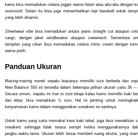
kamu bisa memadukan celana jogger warna hitam atau abu-abu dengan k
oversized
. Selain itu bisa juga menambahkan topi baseball untuk tampi
yang lebih dinamis.
Streetwear
vibe
bisa memadukan antara jeans straight cut ataupun cel
cargo, dengan jaket
windbreaker
ataupun
cwewneck
. Sementara un
tampilan yang
clean
bisa memadukan celana chino cream dengan kem
warna putih.
Panduan Ukuran
Masing-masing merek sepatu biasanya memiliki size berbeda dan sep
New Balance 550 ini tersedia dalam beberapa pilihan ukuran yaitu 36 – 
Secara umum, sepatu ini
true
to
size
tetapi kalau kamu memiliki kaki be
dan lebar, bisa menaikkan ½ size. Hal ini penting untuk meningkat
kenyamanan kamu dalam menggunakan sneakers ini nantinya.
Untuk kamu yang suka memakai kaos kaki tebal, juga bisa menaikkan s
sneakers sehingga tidak terasa sempit ketika menggunakannya da
jangka waktu lama. Ukuran lebih besar memberi ruang ekstra, yang ma