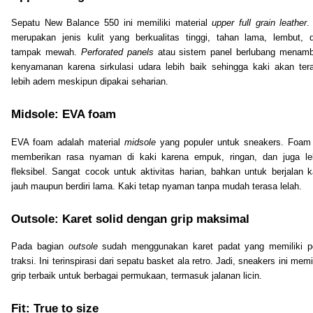
Sepatu New Balance 550 ini memiliki material
upper
full
grain
leather
.
merupakan jenis kulit yang berkualitas tinggi, tahan lama, lembut, 
tampak mewah.
Perforated
panels
atau sistem panel berlubang menam
kenyamanan karena sirkulasi udara lebih baik sehingga kaki akan ter
lebih adem meskipun dipakai seharian.
Midsole: EVA foam
EVA foam adalah material
midsole
yang populer untuk sneakers. Foam 
memberikan rasa nyaman di kaki karena empuk, ringan, dan juga le
fleksibel. Sangat cocok untuk aktivitas harian, bahkan untuk berjalan k
jauh maupun berdiri lama. Kaki tetap nyaman tanpa mudah terasa lelah.
Outsole: Karet solid dengan grip maksimal
Pada bagian
outsole
sudah menggunakan karet padat yang memiliki p
traksi. Ini terinspirasi dari sepatu basket ala retro. Jadi, sneakers ini memil
grip terbaik untuk berbagai permukaan, termasuk jalanan licin.
Fit: True to size