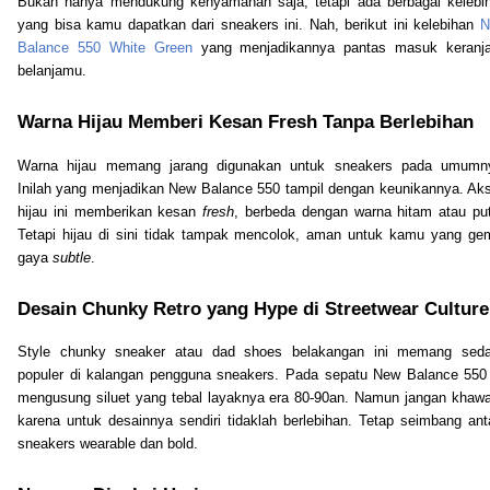
Bukan hanya mendukung kenyamanan saja, tetapi ada berbagai kelebi
yang bisa kamu dapatkan dari sneakers ini. Nah, berikut ini kelebihan
N
Balance 550 White Green
yang menjadikannya pantas masuk keranj
belanjamu.
Warna Hijau Memberi Kesan Fresh Tanpa Berlebihan
Warna hijau memang jarang digunakan untuk sneakers pada umumn
Inilah yang menjadikan New Balance 550 tampil dengan keunikannya. Ak
hijau ini memberikan kesan
fresh
, berbeda dengan warna hitam atau put
Tetapi hijau di sini tidak tampak mencolok, aman untuk kamu yang ge
gaya
subtle
.
Desain Chunky Retro yang Hype di Streetwear Culture
Style chunky sneaker atau dad shoes belakangan ini memang sed
populer di kalangan pengguna sneakers. Pada sepatu New Balance 550 
mengusung siluet yang tebal layaknya era 80-90an. Namun jangan khawat
karena untuk desainnya sendiri tidaklah berlebihan. Tetap seimbang ant
sneakers wearable dan bold.