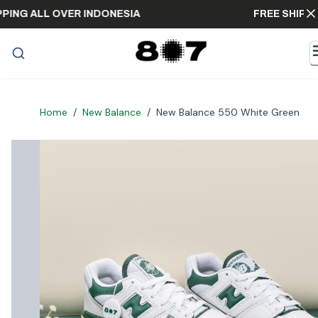
E SHIPPING ALL OVER INDONESIA
FREE 
Home
/
New Balance
/
New Balance 550 White Green