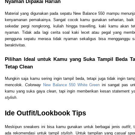
Nyaman Dipakai Harian
Material yang digunakan pada sepatu New Balance 550 mampu menunj
kenyamanan pemakainya. Sangat cocok kamu gunakan seharian, baik 
sekedar pergi nongkrong, kuliah hingga travelling, kaki kamu akan te
nyaman. Tidak ada lagi cerita soal kaki lecet atau pegal yang memb
pengguna sepatu merasa tidak nyaman sekaligus bisa mengganggu s
beraktivitas.
Pilihan Ideal untuk Kamu yang Suka Tampil Beda Ta
Tetap Clean
Mungkin saja kamu sering ingin tampil beda, tetapi juga tidak ingin tam
mencolok.
Colorway
New Balance 550 White Green
ini sangat pas un
kamu yang suka gaya
clean
, tapi ingin memberikan kesan statement y
stylish
.
Ide Outfit/Lookbook Tips
Meskipun sneakers ini bisa kamu gunakan untuk berbagai jenis
outfit
, 
ada rekomendasi untuk tampil
stylish
. Untuk tampilan yang
casual
spo