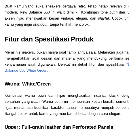
Buat kamu yang suka sneakers bergaya retro, tetapi tetap relevan di 
modern, New Balance 550 ini wajib dimiliki. Kombinasi tone putih dan j
aksen hijau menawarkan kesan vintage, elegan, dan
playful
. Cocok un
kamu yang ingin
standout,
tanpa terlihat mencolok.
Fitur dan Spesifikasi Produk
Memilih sneakers, bukan hanya soal tampilannya saja. Melainkan juga ha
memperhatikan soal desain dan material yang mendukung performa se
kenyamanan saat digunakan. Berikut ini detail fitur dan spesifikasi
N
Balance 550 White Green
.
Warna: White/Green
Kombinasi warna putih dan hijau menghadirkan nuansa klasik den
sentuhan yang
fresh.
Warna putih ini memberikan kesan bersih, sement
hijau menambah keunikan karakter tanpa membuatnya menjadi berlebih
Sangat cocok untuk kamu yang mau tampil beda dengan cara elegan.
Upper: Full-grain leather dan Perforated Panels