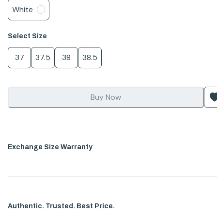
White
Select
Size
37
37.5
38
38.5
Buy Now
Exchange Size Warranty
Authentic. Trusted. Best Price.