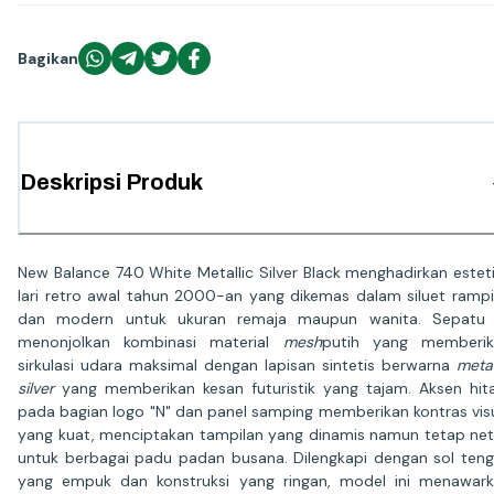
Bagikan
Deskripsi Produk
New Balance 740 White Metallic Silver Black menghadirkan estet
lari retro awal tahun 2000-an yang dikemas dalam siluet ramp
dan modern untuk ukuran remaja maupun wanita. Sepatu i
menonjolkan kombinasi material
mesh
putih yang memberik
sirkulasi udara maksimal dengan lapisan sintetis berwarna
metal
silver
yang memberikan kesan futuristik yang tajam. Aksen hi
pada bagian logo "N" dan panel samping memberikan kontras vis
yang kuat, menciptakan tampilan yang dinamis namun tetap net
untuk berbagai padu padan busana. Dilengkapi dengan sol ten
yang empuk dan konstruksi yang ringan, model ini menawar