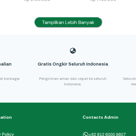
Tampilkan Lebih Banyak
alian
Gratis Ongkir Seluruh Indonesia
di berbagai
Pengiriman aman dan cepat ke seluruh
Seluruh
.
Indonesia.
de
mation
Contacts Admin
y Policy
+62 812 6000 9807