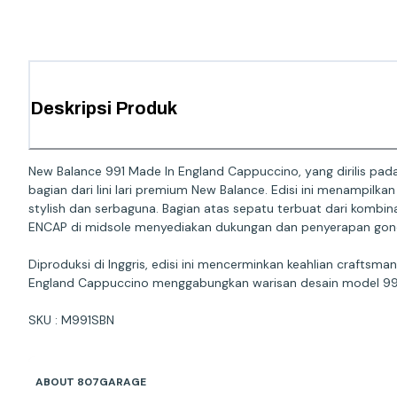
Deskripsi Produk
New Balance 991 Made In England Cappuccino, yang dirilis pada
bagian dari lini lari premium New Balance. Edisi ini menampi
stylish dan serbaguna. Bagian atas sepatu terbuat dari komb
ENCAP di midsole menyediakan dukungan dan penyerapan gonc
Diproduksi di Inggris, edisi ini mencerminkan keahlian craftsm
England Cappuccino menggabungkan warisan desain model 99
SKU : M991SBN
ABOUT 807GARAGE