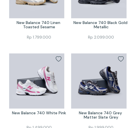
New Balance 740 Linen 
New Balance 740 Black Gold 
Toasted Sesame
Metallic
Rp
1.799.000
Rp
2.099.000
New Balance 740 White Pink
New Balance 740 Grey 
Matter Slate Grey
Rp
1.499.000
Rp
1.999.000