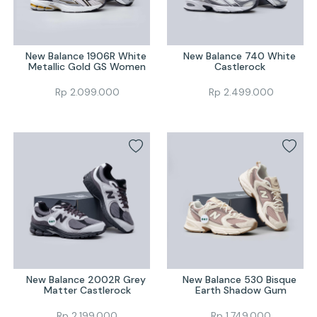
New Balance 1906R White 
New Balance 740 White 
Metallic Gold GS Women
Castlerock 
Rp
2.099.000
Rp
2.499.000
New Balance 2002R Grey 
New Balance 530 Bisque 
Matter Castlerock
Earth Shadow Gum
Rp
2.199.000
Rp
1.749.000