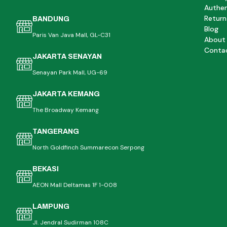
Authen
Return
BANDUNG
Blog
Paris Van Java Mall, GL-C31
About
Conta
JAKARTA SENAYAN
Senayan Park Mall, UG-69
JAKARTA KEMANG
The Broadway Kemang
TANGERANG
North Goldfinch Summarecon Serpong
BEKASI
AEON Mall Deltamas 1F 1-008
LAMPUNG
Jl. Jendral Sudirman 108C