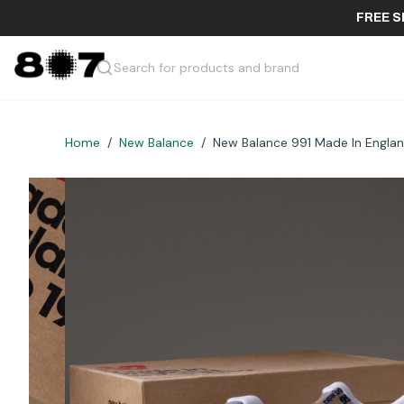
F
Search for products and brand
Home
/
New Balance
/
New Balance 991 Made In Engla