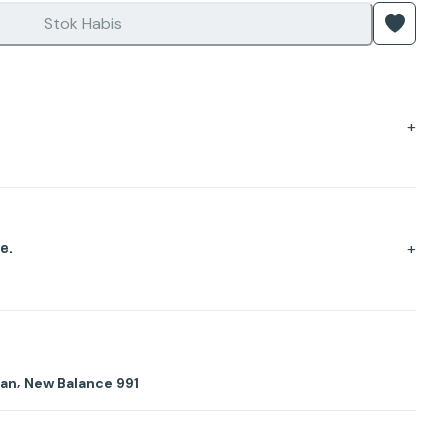
Stok Habis
+
+
e.
,
aan
New Balance 991