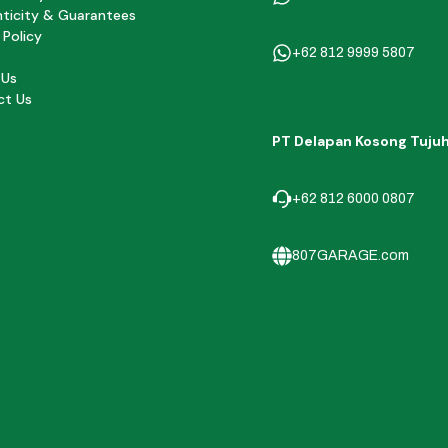
ticity & Guarantees
 Policy
+62 812 9999 5807
 Us
ct Us
PT Delapan Kosong Tuju
+62 812 6000 0807
807GARAGE.com