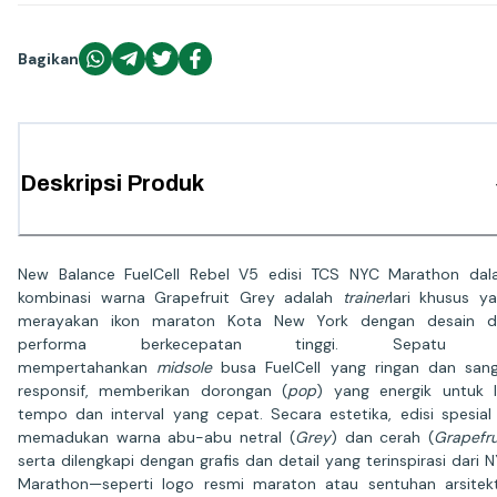
Bagikan
Deskripsi Produk
New Balance FuelCell Rebel V5 edisi TCS NYC Marathon da
kombinasi warna Grapefruit Grey adalah
trainer
lari khusus y
merayakan ikon maraton Kota New York dengan desain d
performa berkecepatan tinggi. Sepatu i
mempertahankan
midsole
busa FuelCell yang ringan dan san
responsif, memberikan dorongan (
pop
) yang energik untuk l
tempo dan interval yang cepat. Secara estetika, edisi spesial 
memadukan warna abu-abu netral (
Grey
) dan cerah (
Grapefru
serta dilengkapi dengan grafis dan detail yang terinspirasi dari 
Marathon—seperti logo resmi maraton atau sentuhan arsitek