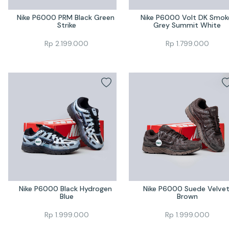
Nike P6000 PRM Black Green 
Nike P6000 Volt DK Smoke
Strike
Grey Summit White
Rp
2.199.000
Rp
1.799.000
Nike P6000 Black Hydrogen 
Nike P6000 Suede Velvet
Blue
Brown
Rp
1.999.000
Rp
1.999.000