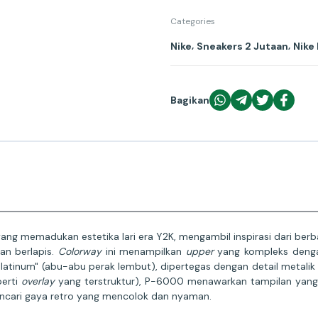
Categories
,
,
Nike
Sneakers 2 Jutaan
Nike
Bagikan
ang memadukan estetika lari era Y2K, mengambil inspirasi dari ber
an berlapis.
Colorway
ini menampilkan
upper
yang kompleks deng
l Platinum" (abu-abu perak lembut), dipertegas dengan detail metali
perti
overlay
yang terstruktur), P-6000 menawarkan tampilan yan
ncari gaya retro yang mencolok dan nyaman.