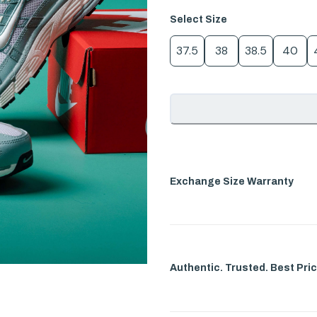
Select
Size
37.5
38
38.5
40
Exchange Size Warranty
Authentic. Trusted. Best Pric