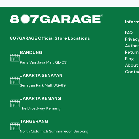
Infor
FAQ
807GARAGE Official Store Locations
Privac
Authen
Return
BANDUNG
Blog
Paris Van Java Mall, GL-C31
About
Conta
JAKARTA SENAYAN
Senayan Park Mall, UG-69
JAKARTA KEMANG
The Broadway Kemang
TANGERANG
North Goldfinch Summarecon Serpong