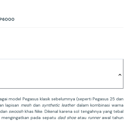
 P6000
bagai model Pegasus klasik sebelumnya (seperti Pegasus 25 dan
an lapisan
mesh
dan
synthetic leather
dalam kombinasi warna
k dan
swoosh
khas Nike. Dikenal karena sol tengahnya yang tebal
g mengingatkan pada sepatu
dad shoe
atau
runner
awal tahun