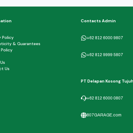
mation
Contacts Admin
y Policy
+62 812 6000 9807
ticity & Guarantees
 Policy
+62 812 9999 5807
 Us
ct Us
PT Delapan Kosong Tuju
+62 812 6000 0807
807GARAGE.com