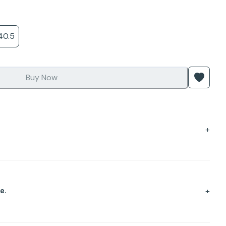
40.5
Buy Now
+
+
e.