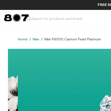
F
Search for products and brand
Home
/
Nike
/
Nike P6000 Cannon Pearl Platinum