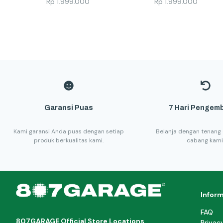
Rp
1.999.000
Rp
1.999.000
Garansi Puas
7 Hari Pengemb
Kami garansi Anda puas dengan setiap
Belanja dengan tenang 
produk berkualitas kami.
cabang kami
Infor
FAQ
807GARAGE Official Store Locations
Privac