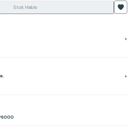
Stok Habis
+
+
e.
 P6000