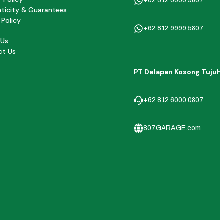
+62 812 6000 9807
ticity & Guarantees
 Policy
+62 812 9999 5807
 Us
ct Us
PT Delapan Kosong Tuju
+62 812 6000 0807
807GARAGE.com