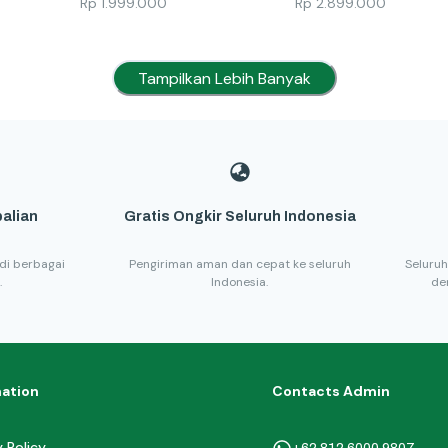
Rp
1.999.000
Rp
2.899.000
Tampilkan Lebih Banyak
alian
Gratis Ongkir Seluruh Indonesia
di berbagai
Pengiriman aman dan cepat ke seluruh
Seluruh
.
Indonesia.
de
mation
Contacts Admin
y Policy