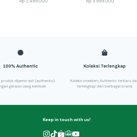
Rp
2.499.000
Rp
3.999.000
100% Authentic
Koleksi Terlengkap
 produk dijamin asli (authentic)
Koleksi sneakers Authentic terbaru d
ngan garansi uang kembali.
terlengkap dari berbagai brand.
Keep in touch with us!