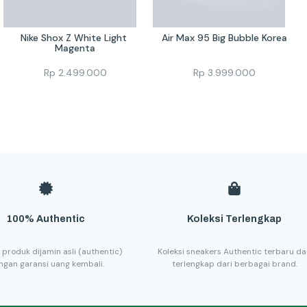
Nike Shox Z White Light 
Air Max 95 Big Bubble Korea
Magenta
Rp
2.499.000
Rp
3.999.000
100% Authentic
Koleksi Terlengkap
 produk dijamin asli (authentic)
Koleksi sneakers Authentic terbaru d
ngan garansi uang kembali.
terlengkap dari berbagai brand.