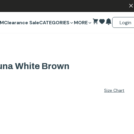
Login
EM
Clearance Sale
CATEGORIES
MORE
una White Brown
Size Chart