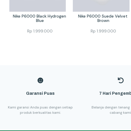
Nike P6000 Black Hydrogen 
Nike P6000 Suede Velvet 
Blue
Brown
Rp
1.999.000
Rp
1.999.000
Garansi Puas
7 Hari Pengemb
Kami garansi Anda puas dengan setiap
Belanja dengan tenang 
produk berkualitas kami.
cabang kami