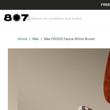
Search for products and brand
Home
/
Nike
/
Nike P6000 Fauna White Brown