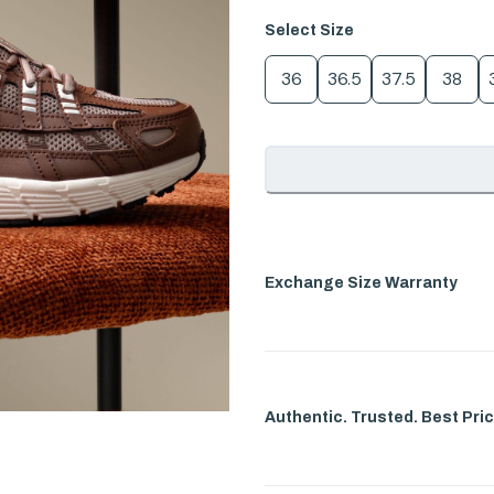
Select
Size
36
36.5
37.5
38
Exchange Size Warranty
Authentic. Trusted. Best Pric