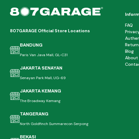
Infor
FAQ
807GARAGE Official Store Locations
Privac
Authen
Return
BANDUNG
Blog
Paris Van Java Mall, GL-C31
About
Conta
JAKARTA SENAYAN
Senayan Park Mall, UG-69
JAKARTA KEMANG
The Broadway Kemang
TANGERANG
North Goldfinch Summarecon Serpong
BEKASI