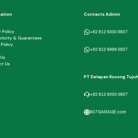
mation
Contacts Admin
y Policy
+62 812 6000 9807
ticity & Guarantees
 Policy
+62 812 9999 5807
 Us
ct Us
PT Delapan Kosong Tuju
+62 812 6000 0807
807GARAGE.com