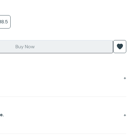
38.5
Buy Now
+
+
e.