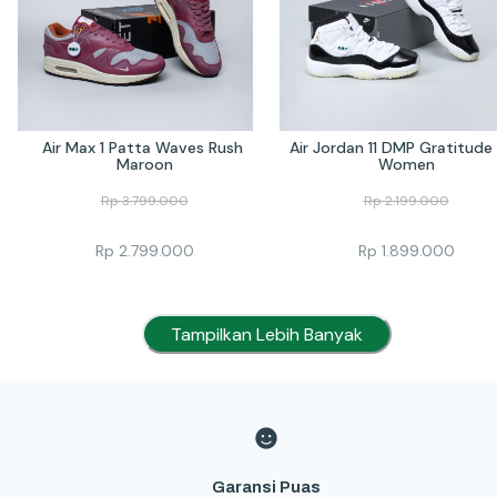
Air Max 1 Patta Waves Rush 
Air Jordan 11 DMP Gratitude 
Maroon
Women
Rp
3.799.000
Rp
2.199.000
Rp
2.799.000
Rp
1.899.000
Tampilkan Lebih Banyak
Garansi Puas