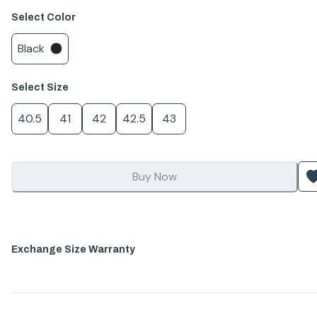
Select
Color
Black
Select
Size
40.5
41
42
42.5
43
Buy Now
Exchange Size Warranty