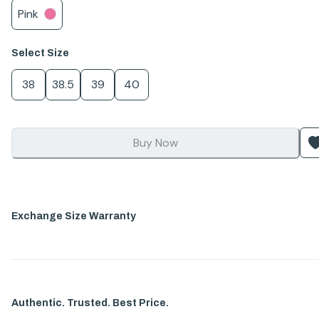
Pink
Select
Size
38
38.5
39
40
Buy Now
Exchange Size Warranty
Authentic. Trusted. Best Price.