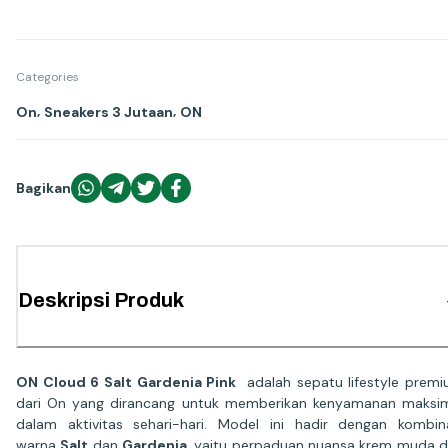
Categories
,
,
On
Sneakers 3 Jutaan
ON
Bagikan
Deskripsi Produk
ON Cloud 6 Salt Gardenia Pink
adalah sepatu lifestyle prem
dari On yang dirancang untuk memberikan kenyamanan maksi
dalam aktivitas sehari-hari. Model ini hadir dengan kombin
warna
Salt
dan
Gardenia
, yaitu perpaduan nuansa krem muda 