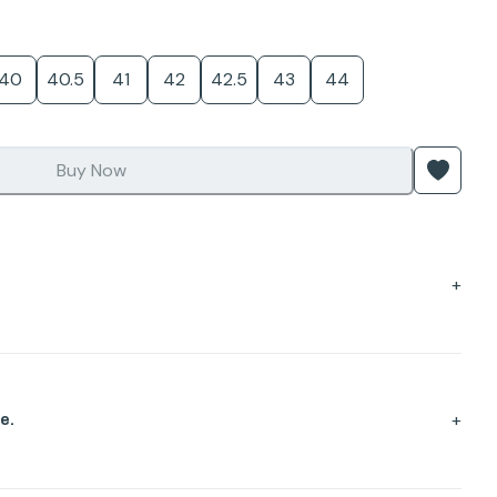
40
40.5
41
42
42.5
43
44
Buy Now
+
+
e.