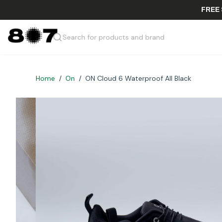
Search for products and brand
Home
/
On
/
ON Cloud 6 Waterproof All Black