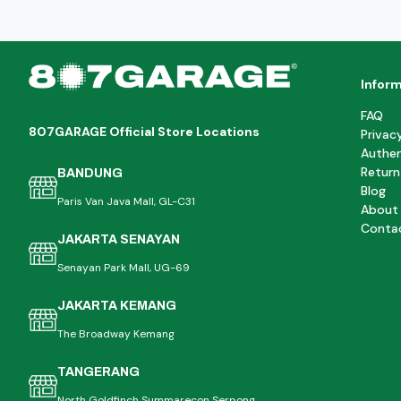
Infor
FAQ
807GARAGE Official Store Locations
Privac
Authen
Return
BANDUNG
Blog
Paris Van Java Mall, GL-C31
About
Conta
JAKARTA SENAYAN
Senayan Park Mall, UG-69
JAKARTA KEMANG
The Broadway Kemang
TANGERANG
North Goldfinch Summarecon Serpong