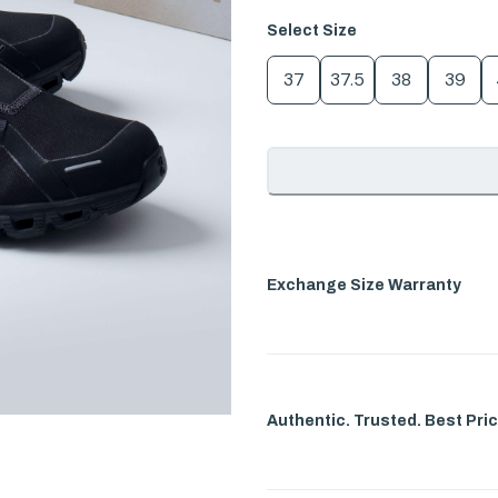
Select
Size
37
37.5
38
39
Exchange Size Warranty
Authentic. Trusted. Best Pric