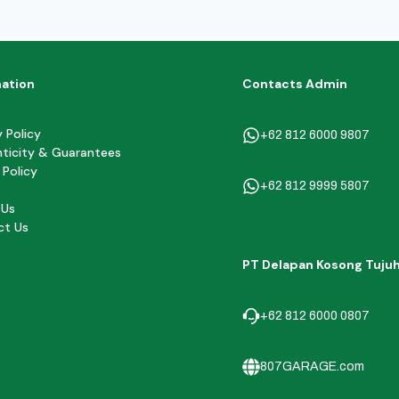
mation
Contacts Admin
y Policy
+62 812 6000 9807
ticity & Guarantees
 Policy
+62 812 9999 5807
 Us
ct Us
PT Delapan Kosong Tuju
+62 812 6000 0807
807GARAGE.com