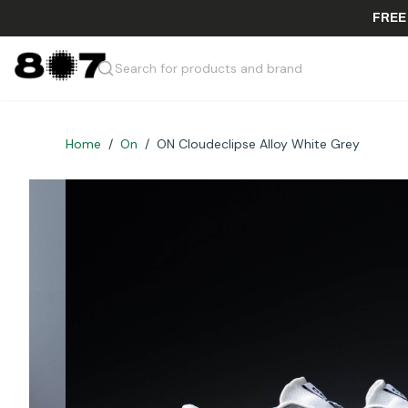
Search for products and brand
Home
/
On
/
ON Cloudeclipse Alloy White Grey