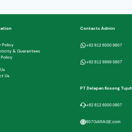
mation
Contacts Admin
y Policy
+62 812 6000 9807
ticity & Guarantees
 Policy
+62 812 9999 5807
 Us
ct Us
PT Delapan Kosong Tuju
+62 812 6000 0807
807GARAGE.com