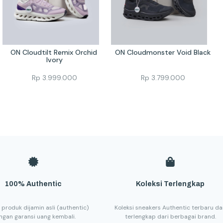
ON Cloudtilt Remix Orchid 
ON Cloudmonster Void Black
Ivory
Rp
3.999.000
Rp
3.799.000
100% Authentic
Koleksi Terlengkap
 produk dijamin asli (authentic)
Koleksi sneakers Authentic terbaru d
ngan garansi uang kembali.
terlengkap dari berbagai brand.