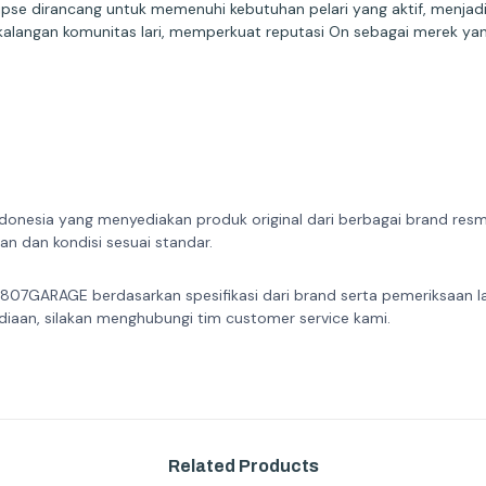
ipse dirancang untuk memenuhi kebutuhan pelari yang aktif, menjadi
 di kalangan komunitas lari, memperkuat reputasi On sebagai merek yan
donesia yang menyediakan produk original dari berbagai brand resmi 
n dan kondisi sesuai standar.
 807GARAGE berdasarkan spesifikasi dari brand serta pemeriksaan l
diaan, silakan menghubungi tim customer service kami.
Related Products