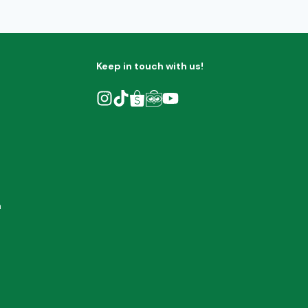
Keep in touch with us!
h