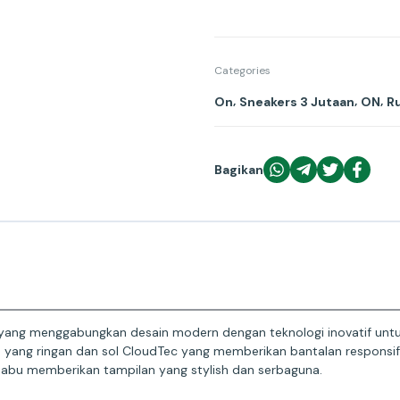
Categories
,
,
,
On
Sneakers 3 Jutaan
ON
R
Bagikan
i yang menggabungkan desain modern dengan teknologi inovatif un
an yang ringan dan sol CloudTec yang memberikan bantalan responsi
-abu memberikan tampilan yang stylish dan serbaguna.