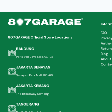
Infor
FAQ
807GARAGE Official Store Locations
Privac
Authen
Return
BANDUNG
Blog
Paris Van Java Mall, GL-C31
About
Conta
JAKARTA SENAYAN
Senayan Park Mall, UG-69
JAKARTA KEMANG
The Broadway Kemang
TANGERANG