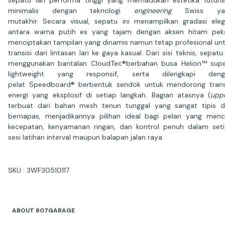
sepatu lari performa tinggi yang memadukan estetika futuris
minimalis dengan teknologi
engineering
Swiss ya
mutakhir. Secara visual, sepatu ini menampilkan gradasi ele
antara warna putih es yang tajam dengan aksen hitam pek
menciptakan tampilan yang dinamis namun tetap profesional un
transisi dari lintasan lari ke gaya kasual. Dari sisi teknis, sepatu 
menggunakan bantalan CloudTec®berbahan busa Helion™ sup
lightweight yang responsif, serta dilengkapi deng
pelat Speedboard® berbentuk sendok untuk mendorong trans
energi yang eksplosif di setiap langkah. Bagian atasnya (
upp
terbuat dari bahan mesh tenun tunggal yang sangat tipis 
bernapas, menjadikannya pilihan ideal bagi pelari yang menc
kecepatan, kenyamanan ringan, dan kontrol penuh dalam set
sesi latihan interval maupun balapan jalan raya.
SKU : 3WF30510117
ABOUT 807GARAGE