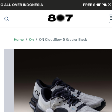
IPPING ALL OVER INDONESIA
FREE SHIPP
Home
/
On
/
ON Cloudflow 5 Glacier Black